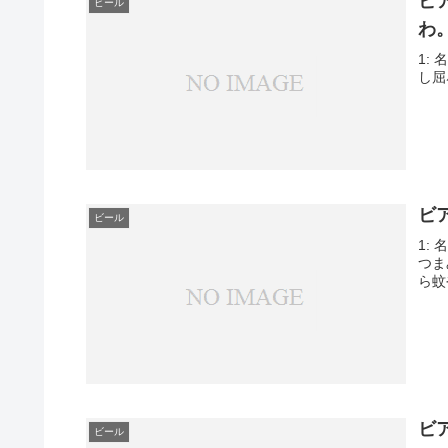
ビ
ビール
わ
1: 
し屈
ビ
ビール
1: 
つま
ら蚊
ビ
ビール