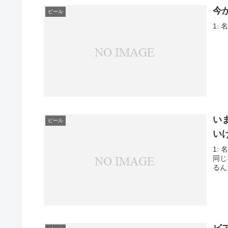
今
ビール
1: 
い
ビール
い
1: 
同じ
るん