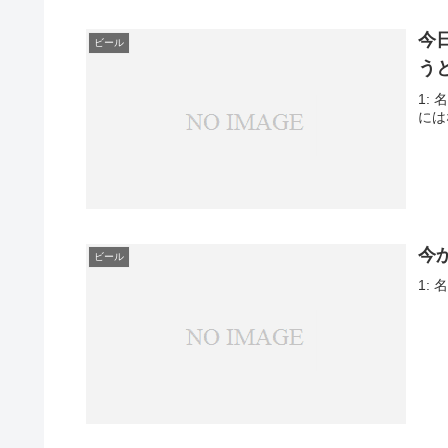
今
ビール
う
1: 
には
今
ビール
1: 