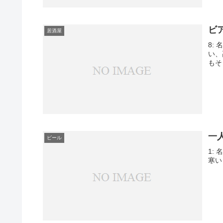
ビ
居酒屋
8: 
い、
もそ
一
ビール
1: 
寒い