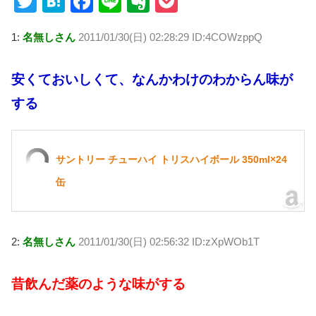
T
H
F
Li
E
P
wi
at
a
n
v
o
1:
名無しさん
2011/01/30(日) 02:28:29 ID:4COWzppQ
tt
e
c
e
er
ck
er
n
e
n
et
安くておいしくて、なんかわけのわからん味が
a
b
ot
する
o
e
o
k
サントリー チューハイ トリスハイボール 350ml×24
缶
2:
名無しさん
2011/01/30(日) 02:56:32 ID:zXpWOb1T
昔飲んだ薬のような味がする