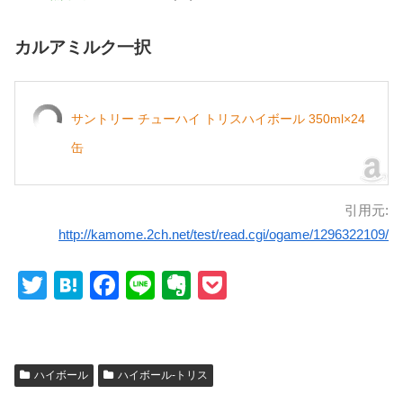
カルアミルク一択
サントリー チューハイ トリスハイボール 350ml×24
缶
引用元:
http://kamome.2ch.net/test/read.cgi/ogame/1296322109/
T
H
F
Li
E
P
wi
at
a
n
v
o
tt
e
c
e
er
ck
er
n
e
n
et
ハイボール
ハイボール-トリス
a
b
ot