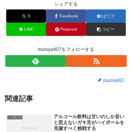
シェアする
o
e
o
X
Facebook
はてブ
k
LINE
Pinterest
コピー
muroya407をフォローする
muroya407
関連記事
アルコール飲料は甘いのしか旨い
ハイボール
と思えないガキ舌がハイボールを
克服すべく挑戦する