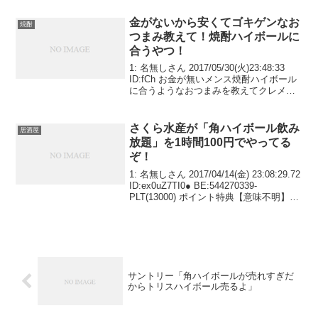
金がないから安くてゴキゲンなお
焼酎
つまみ教えて！焼酎ハイボールに
合うやつ！
1: 名無しさん 2017/05/30(火)23:48:33
ID:fCh お金が無いメンス焼酎ハイボール
に合うようなおつまみを教えてクレメン
ス
さくら水産が「角ハイボール飲み
居酒屋
放題」を1時間100円でやってる
ぞ！
1: 名無しさん 2017/04/14(金) 23:08:29.72
ID:ex0uZ7TI0● BE:544270339-
PLT(13000) ポイント特典【意味不明】さ
くら水産が「角ハイボール飲み放題」を1
時間100円でやってるぞ！ 最...
サントリー「角ハイボールが売れすぎだ
からトリスハイボール売るよ」