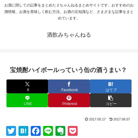
お酒に関しての記事をまとめた２ちゃんねるまとめサイトです。おすすめのお
酒情報、お酒を美味しく飲む方法、お酒の豆知識など、さまざまな記事をまと
めています。
酒飲みちゃんねる
宝焼酎ハイボールっていう缶の酒うまい？
X
Facebook
はてブ
LINE
Pinterest
コピー
2017.05.17
2017.06.07
T
H
F
Li
E
P