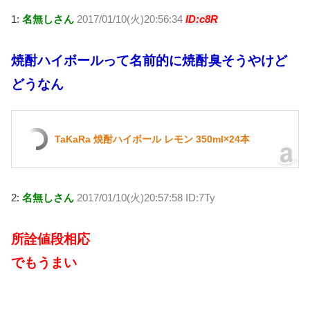
wi
at
a
n
v
o
1:
名無しさん
2017/01/10(火)20:56:34
ID:c8R
tt
e
c
e
er
ck
er
n
e
n
et
焼酎ハイボールって名前的に焼酎臭そうやけど
a
b
ot
どうなん
o
e
o
k
TaKaRa 焼酎ハイボール レモン 350ml×24本
2:
名無しさん
2017/01/10(火)20:57:58 ID:7Ty
所詮値段相応
でもうまい