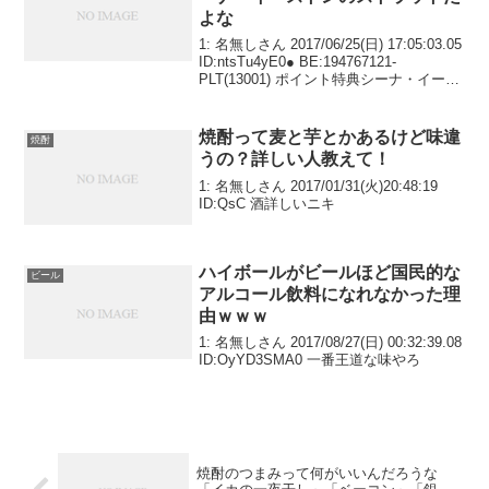
よな
1: 名無しさん 2017/06/25(日) 17:05:03.05
ID:ntsTu4yE0● BE:194767121-
PLT(13001) ポイント特典シーナ・イース
トン ストラット
焼酎って麦と芋とかあるけど味違
焼酎
うの？詳しい人教えて！
1: 名無しさん 2017/01/31(火)20:48:19
ID:QsC 酒詳しいニキ
ハイボールがビールほど国民的な
ビール
アルコール飲料になれなかった理
由ｗｗｗ
1: 名無しさん 2017/08/27(日) 00:32:39.08
ID:OyYD3SMA0 一番王道な味やろ
焼酎のつまみって何がいいんだろうな