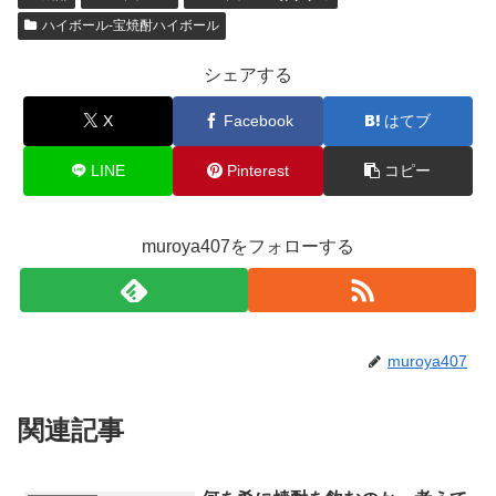
a
b
ot
ハイボール-宝焼酎ハイボール
o
e
シェアする
o
X
Facebook
はてブ
k
LINE
Pinterest
コピー
muroya407をフォローする
muroya407
関連記事