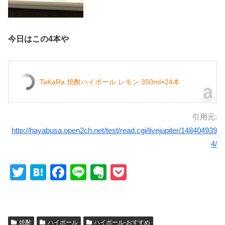
今日はこの4本や
TaKaRa 焼酎ハイボール レモン 350ml×24本
引用元:
http://hayabusa.open2ch.net/test/read.cgi/livejupiter/148404939
4/
T
H
F
Li
E
P
wi
at
a
n
v
o
tt
e
c
e
er
ck
er
n
e
n
et
焼酎
ハイボール
ハイボール-おすすめ