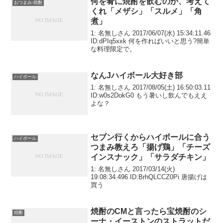
何を肴に焼酎を飲むのか、考えて
おつまみ-焼酎
くれ「メザシ」「スルメ」「角
煮」
1: 名無しさん 2017/06/07(水) 15:34:11.46
ID:dPIq5xxk 何を作ればいいと思う?簡単
な料理限定で。
なんJハイボール大好き部
ハイボール
1: 名無しさん 2017/08/05(土) 16:50:03.11
ID:w0s2DokG0 もう暑いし飲んでもええ
よな？
セブン行くからハイボールに合う
ハイボール
つまみ教えろ「揚げ鶏」「チーズ
インスナック」「サラダチキン」
1: 名無しさん 2017/03/14(火)
19:08:34.496 ID:BrhQLCCZ0Pi 唐揚げは
買う
焼酎のCMと言ったら宝焼酎のシ
焼酎
ーナ・イーストンのストラットだ