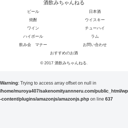
酒飲みちゃんねる
ビール
日本酒
焼酎
ウイスキー
ワイン
チューハイ
ハイボール
ラム
飲み会 マナー
お問い合わせ
おすすめのお酒
© 2017 酒飲みちゃんねる.
Warning
: Trying to access array offset on null in
/home/muroya407/sakenomityannneru.com/public_html/wp
-content/plugins/amazonjs/amazonjs.php
on line
637