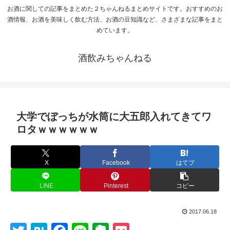
お酒に関しての記事をまとめた２ちゃんねるまとめサイトです。おすすめのお
酒情報、お酒を美味しく飲む方法、お酒の豆知識など、さまざまな記事をまと
めています。
酒飲みちゃんねる
大学でぼっちが水筒に大五郎入れてきてワ
ロタｗｗｗｗｗｗ
X
Facebook
はてブ
LINE
Pinterest
コピー
2017.06.18