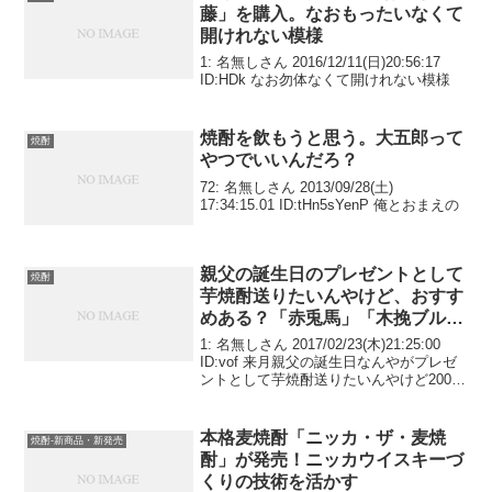
藤」を購入。なおもったいなくて
開けれない模様
1: 名無しさん 2016/12/11(日)20:56:17
ID:HDk なお勿体なくて開けれない模様
焼酎を飲もうと思う。大五郎って
焼酎
やつでいいんだろ？
72: 名無しさん 2013/09/28(土)
17:34:15.01 ID:tHn5sYenP 俺とおまえの
親父の誕生日のプレゼントとして
焼酎
芋焼酎送りたいんやけど、おすす
めある？「赤兎馬」「木挽ブル
ー」「赤霧島」
1: 名無しさん 2017/02/23(木)21:25:00
ID:vof 来月親父の誕生日なんやがプレゼ
ントとして芋焼酎送りたいんやけど2000
～3000円位でええ奴教えてクレメンス
本格麦焼酎「ニッカ・ザ・麦焼
焼酎-新商品・新発売
酎」が発売！ニッカウイスキーづ
くりの技術を活かす