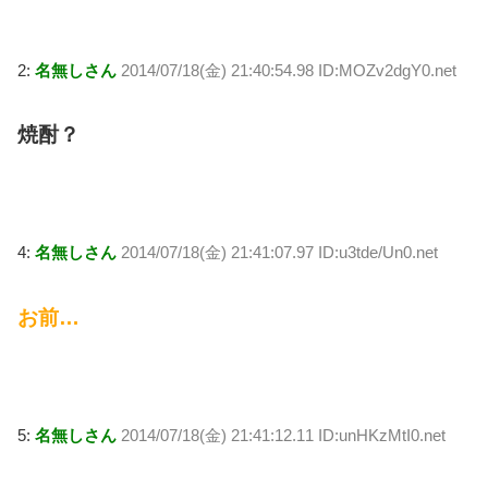
2:
名無しさん
2014/07/18(金) 21:40:54.98 ID:MOZv2dgY0.net
焼酎？
4:
名無しさん
2014/07/18(金) 21:41:07.97 ID:u3tde/Un0.net
お前…
5:
名無しさん
2014/07/18(金) 21:41:12.11 ID:unHKzMtI0.net