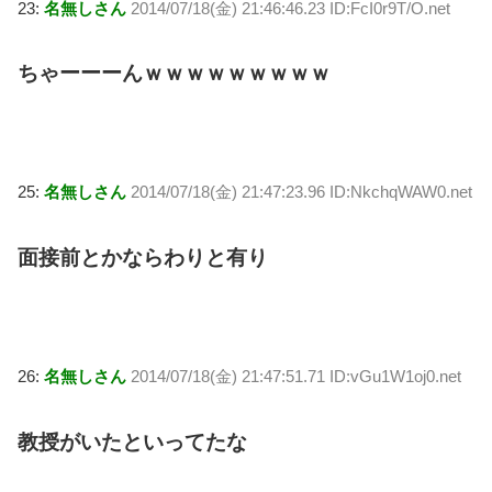
23:
名無しさん
2014/07/18(金) 21:46:46.23 ID:FcI0r9T/O.net
ちゃーーーんｗｗｗｗｗｗｗｗｗ
25:
名無しさん
2014/07/18(金) 21:47:23.96 ID:NkchqWAW0.net
面接前とかならわりと有り
26:
名無しさん
2014/07/18(金) 21:47:51.71 ID:vGu1W1oj0.net
教授がいたといってたな