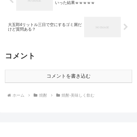
いった結果ｗｗｗｗｗ
大五郎4リットル三日で空にするゴミ屑だ
けど質問ある？
コメント
コメントを書き込む
ホーム
焼酎
焼酎-美味しく飲む