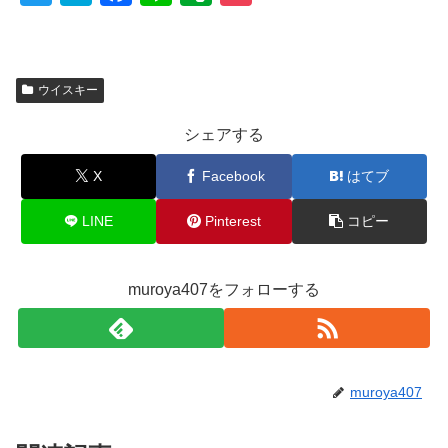
wi
at
a
n
v
o
tt
e
c
e
er
ck
er
n
e
n
et
ウイスキー
a
b
ot
シェアする
o
e
o
X
Facebook
はてブ
k
LINE
Pinterest
コピー
muroya407をフォローする
muroya407