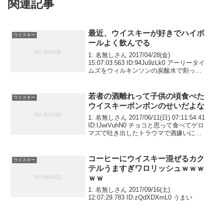
関連記事
最近、ウイスキーが好きでハイボ
ウイスキー
ールよく飲んでる
1: 名無しさん 2017/04/28(金)
15:07:03.563 ID:94Ju9zLk0 アーリータイ
ムズをウィルキンソンの炭酸水で割って
飲んでる
若者の酒離れって子供の頃食べた
ウイスキー
ウイスキーボンボンのせいだよな
1: 名無しさん 2017/06/11(日) 07:11:54.41
ID:IJwiVuhN0 チョコと思って食べてゲロ
マズで吐き出したトラウマで酒嫌いにな
ってるやつ多いやろ
コーヒーにウイスキー混ぜるカク
ウイスキー
テルうますぎワロリッシュｗｗｗ
ｗｗ
1: 名無しさん 2017/09/16(土)
12:07:29.783 ID:zQdXDXmL0 うまい