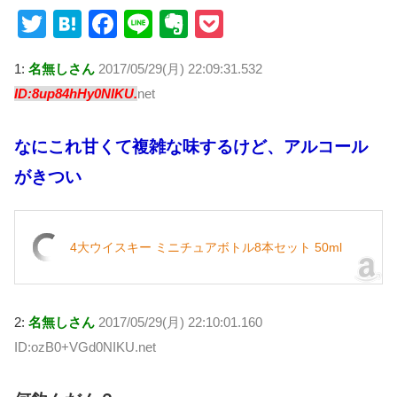
T
H
F
Li
E
P
wi
at
a
n
v
o
1:
名無しさん
2017/05/29(月) 22:09:31.532
tt
e
c
e
er
ck
ID:8up84hHy0NIKU.
net
er
n
e
n
et
a
b
ot
なにこれ甘くて複雑な味するけど、アルコール
o
e
がきつい
o
k
4大ウイスキー ミニチュアボトル8本セット 50ml
2:
名無しさん
2017/05/29(月) 22:10:01.160
ID:ozB0+VGd0NIKU.net