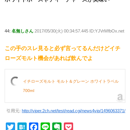
44:
名無しさん
2017/05/30(火) 00:34:57.445 ID:YJVrMfbOx.net
この手のスレ見ると必ず言ってるんだけどイチ
ローズモルト機会があれば飲んでよ
イチローズモルト モルト＆グレーン ホワイトラベル
700ml
引用元:
http://viper.2ch.net/test/read.cgi/news4vip/1496063371/
T
H
F
Li
E
P