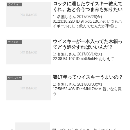
ロックに適したウイスキー教えて
ウイスキー
くれ。あと合うつまみも知りたい
1: 名無しさん 2017/05/26(金)
01:23:18.220 ID:9Hxob/LB0.net いつもハ
イボールにして飲んでたんだが手軽に酔
えるロックにハマった 今は角を飲んでる
けどロックに適したもの教えてくだせえ
あと調理いらずの...
ウイスキーが一本入ってた木箱っ
ウイスキー
てどう処分すればいいんだ？
1: 名無しさん 2017/06/14(水)
22:38:54.197 ID:bt4k5okHr おしえて
響17年ってウイスキーうまいの？
ウイスキー
1: 名無しさん 2017/08/03(木)
17:58:52.403 ID:crMNL7AdM 旨いなら買
う