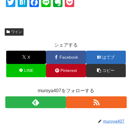
T
H
F
Li
E
P
wi
at
a
n
v
o
tt
e
c
e
er
ck
er
n
e
n
et
ワイン
a
b
ot
シェアする
o
e
o
X
Facebook
はてブ
k
LINE
Pinterest
コピー
muroya407をフォローする
muroya407