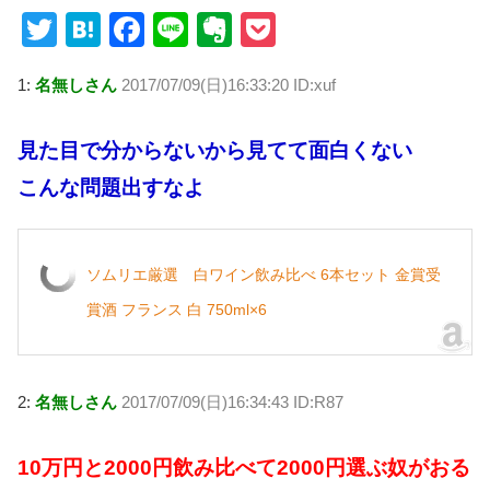
T
H
F
Li
E
P
wi
at
a
n
v
o
1:
名無しさん
2017/07/09(日)16:33:20 ID:xuf
tt
e
c
e
er
ck
er
n
e
n
et
見た目で分からないから見てて面白くない
a
b
ot
こんな問題出すなよ
o
e
o
k
ソムリエ厳選 白ワイン飲み比べ 6本セット 金賞受
賞酒 フランス 白 750ml×6
2:
名無しさん
2017/07/09(日)16:34:43 ID:R87
10万円と2000円飲み比べて2000円選ぶ奴がおる