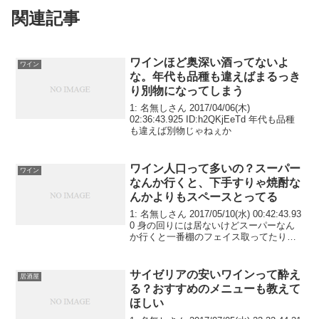
関連記事
ワインほど奥深い酒ってないよ
ワイン
な。年代も品種も違えばまるっき
り別物になってしまう
1: 名無しさん 2017/04/06(木)
02:36:43.925 ID:h2QKjEeTd 年代も品種
も違えば別物じゃねぇか
ワイン人口って多いの？スーパー
ワイン
なんか行くと、下手すりゃ焼酎な
んかよりもスペースとってる
1: 名無しさん 2017/05/10(水) 00:42:43.93
0 身の回りには居ないけどスーパーなん
か行くと一番棚のフェイス取ってたりす
るよね下手すりゃ焼酎なんかよりも取っ
てる
サイゼリアの安いワインって酔え
居酒屋
る？おすすめのメニューも教えて
ほしい