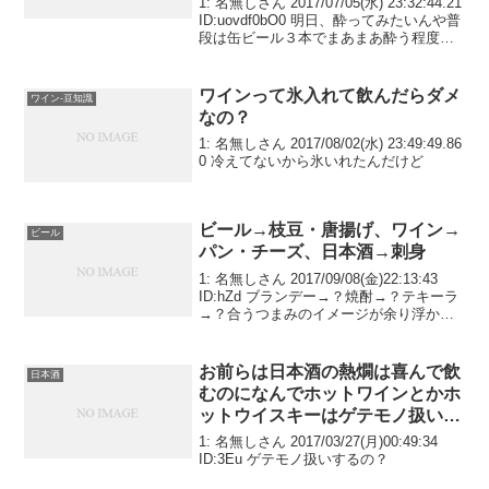
1: 名無しさん 2017/07/05(水) 23:32:44.21
ID:uovdf0bO0 明日、酔ってみたいんや普
段は缶ビール３本でまあまあ酔う程度オ
ススメのメニューも教えてクレメンス
ワインって氷入れて飲んだらダメ
ワイン-豆知識
なの？
1: 名無しさん 2017/08/02(水) 23:49:49.86
0 冷えてないから氷いれたんだけど
ビール→枝豆・唐揚げ、ワイン→
ビール
パン・チーズ、日本酒→刺身
1: 名無しさん 2017/09/08(金)22:13:43
ID:hZd ブランデー→？焼酎→？テキーラ
→？合うつまみのイメージが余り浮かば
ん
お前らは日本酒の熱燗は喜んで飲
日本酒
むのになんでホットワインとかホ
ットウイスキーはゲテモノ扱いす
るの？
1: 名無しさん 2017/03/27(月)00:49:34
ID:3Eu ゲテモノ扱いするの？