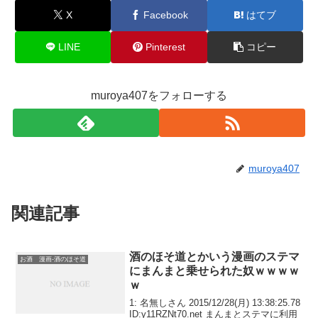
o
X
Facebook
はてブ
k
LINE
Pinterest
コピー
muroya407をフォローする
muroya407
関連記事
酒のほそ道とかいう漫画のステマ
お酒 漫画-酒のほそ道
にまんまと乗せられた奴ｗｗｗｗ
ｗ
1: 名無しさん 2015/12/28(月) 13:38:25.78
ID:y11RZNt70.net まんまとステマに利用