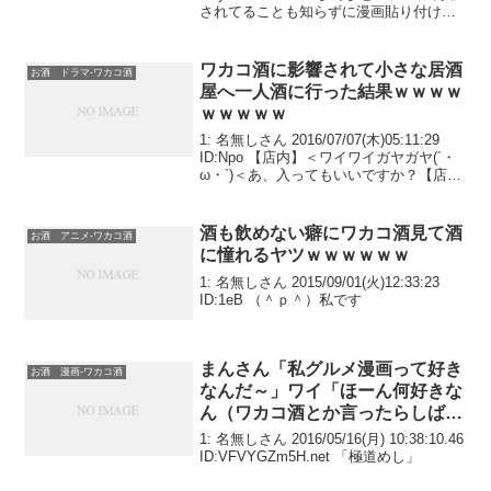
されてることも知らずに漫画貼り付けて
キャッキャしてた模様
ワカコ酒に影響されて小さな居酒
お酒 ドラマ-ワカコ酒
屋へ一人酒に行った結果ｗｗｗｗ
ｗｗｗｗｗ
1: 名無しさん 2016/07/07(木)05:11:29
ID:Npo 【店内】＜ワイワイガヤガヤ(´・
ω・`)＜あ、入ってもいいですか？【店
内】＜・・・・・・（シーン【店主】＜
あ、どうぞどうぞ【店内】
＜・・・・・・ワイワイガヤガヤ(´...
酒も飲めない癖にワカコ酒見て酒
お酒 アニメ-ワカコ酒
に憧れるヤツｗｗｗｗｗｗ
1: 名無しさん 2015/09/01(火)12:33:23
ID:1eB （＾ｐ＾）私です
まんさん「私グルメ漫画って好き
お酒 漫画-ワカコ酒
なんだ～」ワイ「ほーん何好きな
ん（ワカコ酒とか言ったらしばく
ぞ）」
1: 名無しさん 2016/05/16(月) 10:38:10.46
ID:VFVYGZm5H.net 「極道めし」