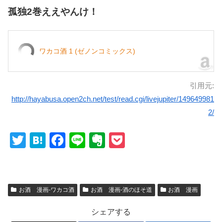
孤独2巻ええやんけ！
ワカコ酒 1 (ゼノンコミックス)
引用元:
http://hayabusa.open2ch.net/test/read.cgi/livejupiter/149649981
2/
T
H
F
Li
E
P
wi
at
a
n
v
o
tt
e
c
e
er
ck
er
n
e
n
et
お酒 漫画-ワカコ酒
お酒 漫画-酒のほそ道
お酒 漫画
a
b
ot
シェアする
o
e