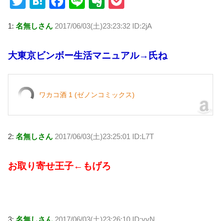
T
H
F
Li
E
P
wi
at
a
n
v
o
1:
名無しさん
2017/06/03(土)23:23:32 ID:2jA
tt
e
c
e
er
ck
er
n
e
n
et
大東京ビンボー生活マニュアル→氏ね
a
b
ot
o
e
o
ワカコ酒 1 (ゼノンコミックス)
k
2:
名無しさん
2017/06/03(土)23:25:01 ID:L7T
お取り寄せ王子←もげろ
3:
名無しさん
2017/06/03(土)23:26:10 ID:yvN