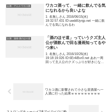
ワカコ酒って、一緒に飲んでる気
お酒 アニメ-ワカコ酒
になれるから良いよな
1: 名無しさん 2016/06/15(水)
19:32:57.431 ID:uwddUynjp.net 一緒に飲
んでる気になれるわ
「酒のほそ道」っていうクズ主人
お酒 漫画-酒のほそ道
公が酒飲んで回る漫画知ってるや
つ来い
1: 名無しさん 2016/10/26(水)
19:18:19.026 ID:6Er4iBxr0.net あれ一周
回って主人公のクズっぷりが好きになら
ね？
ワカコ酒に影響されて小さな居酒屋へ一
人酒に行った結果ｗｗｗｗｗｗｗｗｗ
ストロングチューハイ2本でベロベロに酔