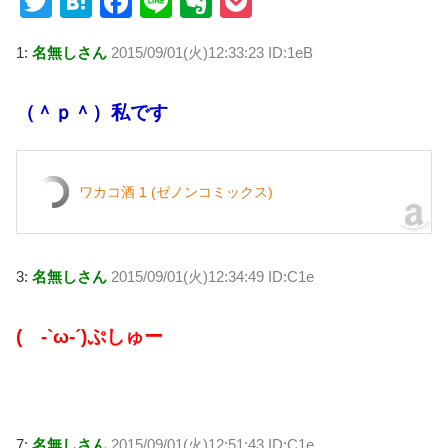
T
H
F
Li
E
P
wi
at
a
n
v
o
1:
名無しさん
2015/09/01(火)12:33:23 ID:1eB
tt
e
c
e
er
ck
er
n
e
n
et
（＾ｐ＾）私です
a
b
ot
o
e
o
ワカコ酒 1 (ゼノンコミックス)
k
3:
名無しさん
2015/09/01(火)12:34:49 ID:C1e
( -`ω-´)ぷしゅー
7:
名無しさん
2015/09/01(火)12:51:43 ID:C1e