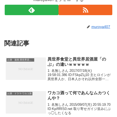
muroya407
関連記事
異世界食堂と異世界居酒屋「の
お酒 漫画-異世界居酒屋「のぶ」
ぶ」の違いｗｗｗｗｗ
1: 名無しさん 2017/07/18(火)
19:58:01.386 ID:FSkpZLj10 主ヒロインが
異世界人か、日本人かそれ以外全部一
緒！
ワカコ酒って何であんなムカつく
お酒 ドラマ-ワカコ酒
んや？
1: 名無しさん 2015/09/07(月) 20:55:19.70
ID:Kp/flRIS0.net 取り寄せガイジ並みにぶ
っ◯したくなる