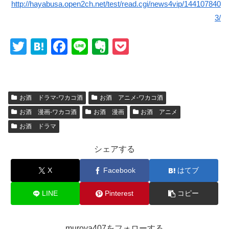
http://hayabusa.open2ch.net/test/read.cgi/news4vip/144107840
3/
T
H
F
Li
E
P
wi
at
a
n
v
o
tt
e
c
e
er
ck
er
n
e
n
et
お酒 ドラマ-ワカコ酒
お酒 アニメ-ワカコ酒
a
b
ot
お酒 漫画-ワカコ酒
お酒 漫画
お酒 アニメ
o
e
お酒 ドラマ
o
シェアする
k
X
Facebook
はてブ
LINE
Pinterest
コピー
muroya407をフォローする