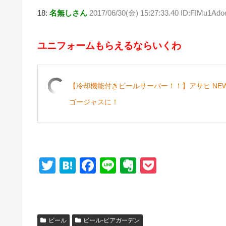
18:
名無しさん
2017/06/30(金) 15:27:33.40 ID:FIMu1Ado
ユニフォームもらえるならいくわ
【冷却機能付きビールサーバー！！】アサヒ NEW
ゴージャスに！
T
H
F
Li
E
P
wi
at
a
n
v
o
tt
e
c
e
er
ck
er
n
e
n
et
ビール
ビール-ビアガーデン