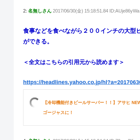
wi
at
a
n
v
o
2:
名無しさん
2017/06/30(金) 15:18:51.84 ID:AUje86yWa
tt
e
c
e
er
ck
er
n
e
n
et
食事などを食べながら２００インチの大型
a
b
ot
ができる。
o
e
o
k
＜全文はこちらの引用元から読めます＞
https://headlines.yahoo.co.jp/hl?a=201706
【冷却機能付きビールサーバー！！】アサヒ NEW
ゴージャスに！