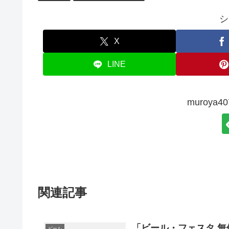
a
b
ot
o
e
シ
o
X
k
LINE
muroya
関連記事
「ビール・フェスタ 無
ビール