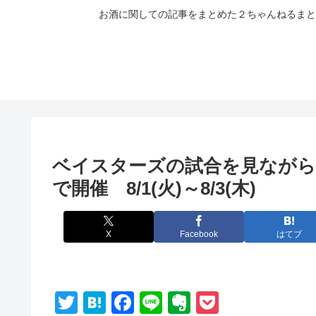
お酒に関しての記事をまとめた２ちゃんねるまと
ベイスターズの試合を見ながら
で開催 8/1(火)～8/3(木)
X
Facebook
はてブ
T
H
F
Li
E
P