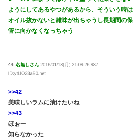
ようにしてあるやつがあるから、そういう時は
オイル抜かないと雑味が出ちゃうし長期間の保
管に向かなくなっちゃう
44:
名無しさん
2016/01/18(月) 21:09:26.987
ID:ytUO33aB0.net
>>42
美味しいラムに漬けたいね
>>43
ほぉー
知らなかった