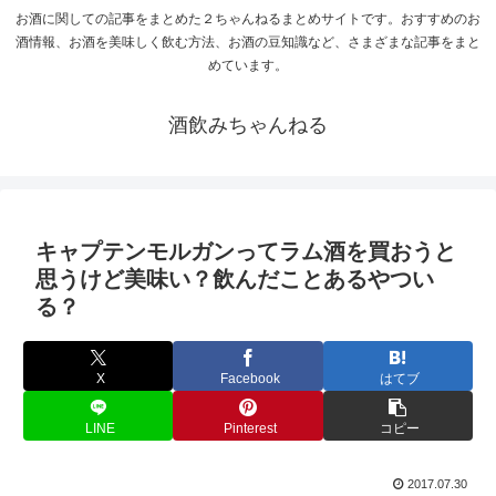
お酒に関しての記事をまとめた２ちゃんねるまとめサイトです。おすすめのお
酒情報、お酒を美味しく飲む方法、お酒の豆知識など、さまざまな記事をまと
めています。
酒飲みちゃんねる
キャプテンモルガンってラム酒を買おうと
思うけど美味い？飲んだことあるやつい
る？
X
Facebook
はてブ
LINE
Pinterest
コピー
2017.07.30