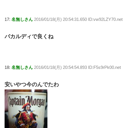
17:
名無しさん
2016/01/18(月) 20:54:31.650 ID:vw92LZY70.net
バカルディで良くね
18:
名無しさん
2016/01/18(月) 20:54:54.893 ID:F5s9rPk00.net
安いやつ今のんでたわ