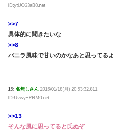
ID:ytUO33aB0.net
>>7
具体的に聞きたいな
>>8
バニラ風味で甘いのかなあと思ってるよ
15:
名無しさん
2016/01/18(月) 20:53:32.811
ID:Uvwy+RRM0.net
>>13
そんな風に思ってると氏ぬぞ