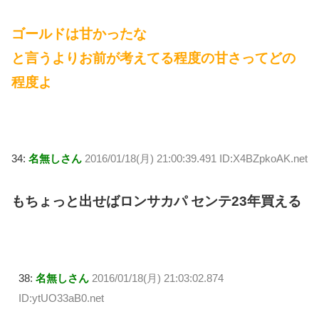
ゴールドは甘かったな
と言うよりお前が考えてる程度の甘さってどの
程度よ
34:
名無しさん
2016/01/18(月) 21:00:39.491 ID:X4BZpkoAK.net
もちょっと出せばロンサカパ センテ23年買える
38:
名無しさん
2016/01/18(月) 21:03:02.874
ID:ytUO33aB0.net