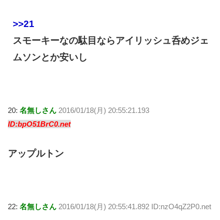
>>21
スモーキーなの駄目ならアイリッシュ呑めジェ
ムソンとか安いし
20:
名無しさん
2016/01/18(月) 20:55:21.193
ID:bpO51BrC0.net
アップルトン
22:
名無しさん
2016/01/18(月) 20:55:41.892 ID:nzO4qZ2P0.net