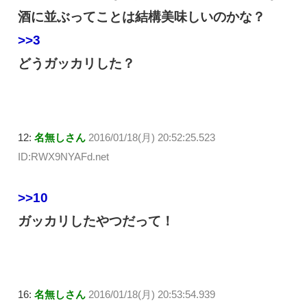
酒に並ぶってことは結構美味しいのかな？
>>3
どうガッカリした？
12:
名無しさん
2016/01/18(月) 20:52:25.523
ID:RWX9NYAFd.net
>>10
ガッカリしたやつだって！
16:
名無しさん
2016/01/18(月) 20:53:54.939