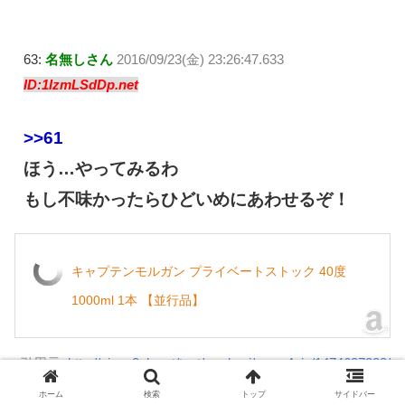
63:
名無しさん
2016/09/23(金) 23:26:47.633
ID:1IzmLSdDp.net
>>61
ほう…やってみるわ
もし不味かったらひどいめにあわせるぞ！
キャプテンモルガン プライベートストック 40度
1000ml 1本 【並行品】
引用元:
http://viper.2ch.net/test/read.cgi/news4vip/1474637228/
ホーム
検索
トップ
サイドバー