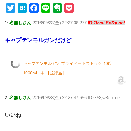
T
H
F
Li
E
P
wi
at
a
n
v
o
1:
名無しさん
2016/09/23(金) 22:27:08.277
ID:1IzmLSdDp.net
tt
e
c
e
er
ck
er
n
e
n
et
キャプテンモルガンだけど
a
b
ot
o
e
o
キャプテンモルガン プライベートストック 40度
k
1000ml 1本 【並行品】
2:
名無しさん
2016/09/23(金) 22:27:47.656 ID:G58jw8ebr.net
いいね