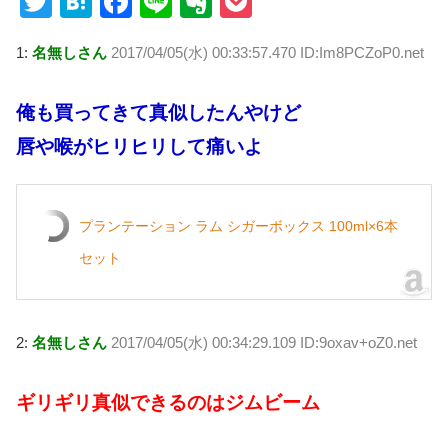
T
H
F
Li
E
P
wi
at
a
n
v
o
1:
名無しさん
2017/04/05(水) 00:33:57.470 ID:Im8PCZoP0.net
tt
e
c
e
er
ck
er
n
e
n
et
俺も買ってきて真似したんやけど
a
b
ot
唇や喉がヒリヒリして痛いよ
o
e
o
k
プランテーション ラム シガーボックス 100ml×6本
セット
2:
名無しさん
2017/04/05(水) 00:34:29.109 ID:9oxav+oZ0.net
ギリギリ真似できるのはジムビーム