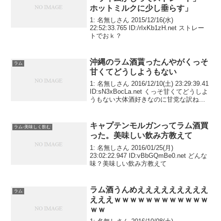
ホットミルクに少し垂らす」
1: 名無しさん 2015/12/16(水)
22:52:33.765 ID:/rIxKb1zH.net ストレー
トでおｋ？
沖縄のラム酒貰ったんやがくっそ
ラム
甘くてどうしようもない
1: 名無しさん 2016/12/10(土) 23:29:39.41
ID:sN3xBocLa.net くっそ甘くてどうしよ
うもない大体酒好きなのに甘党な訳ねー
だろどう処理すればいいんだこれ誰か教
えてくれよなあ頼むよ
キャプテンモルガンってラム酒買
ラム-美味しく飲む
った。美味しい飲み方教えて
1: 名無しさん 2016/01/25(月)
23:02:22.947 ID:vBbGQmBe0.net どんな
味？美味しい飲み方教えて
ラム酒うんめえええええええええ
ラム
えええｗｗｗｗｗｗｗｗｗｗｗｗ
ｗｗ