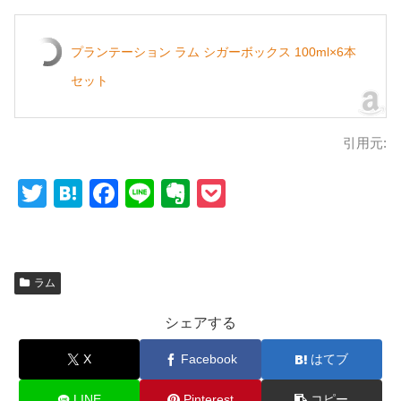
プランテーション ラム シガーボックス 100ml×6本
セット
引用元:
T
H
F
Li
E
P
wi
at
a
n
v
o
tt
e
c
e
er
ck
er
n
e
n
et
ラム
a
b
ot
シェアする
o
e
o
X
Facebook
はてブ
k
LINE
Pinterest
コピー