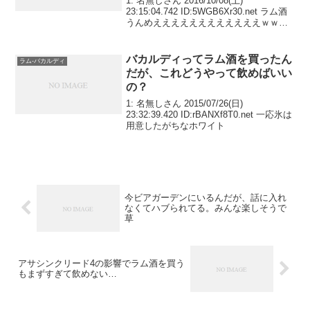
1: 名無しさん 2016/10/08(土)
23:15:04.742 ID:5WGB6Xr30.net ラム酒
うんめええええええええええええｗｗｗ
ｗｗｗｗｗｗｗｗｗｗｗ
バカルディってラム酒を買ったん
ラム-バカルディ
だが、これどうやって飲めばいい
の？
1: 名無しさん 2015/07/26(日)
23:32:39.420 ID:rBANXf8T0.net 一応氷は
用意したがちなホワイト
今ビアガーデンにいるんだが、話に入れ
なくてハブられてる。みんな楽しそうで
草
アサシンクリード4の影響でラム酒を買う
もまずすぎて飲めない…