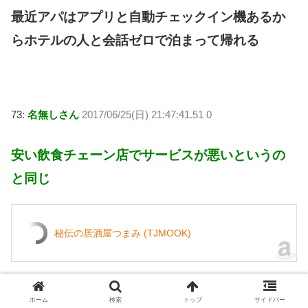
最近アパはアプリと自動チェックイン機あるか
らホテルの人と会話ゼロで泊まって帰れる
73:
名無しさん
2017/06/25(日) 21:47:41.51 0
安い飲食チェーン店でサービスが悪いというの
と同じ
秘伝の居酒屋つまみ (TJMOOK)
引用元:
http://matsuri.2ch.net/test/read.cgi/morningcoffee/1498394128/
ホーム
検索
トップ
サイドバー