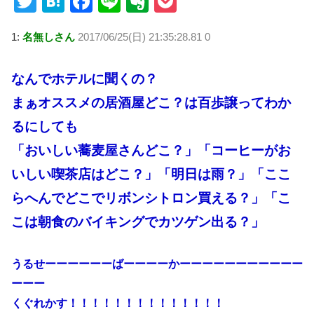
T
H
F
Li
E
P
wi
at
a
n
v
o
1:
名無しさん
2017/06/25(日) 21:35:28.81 0
tt
e
c
e
er
ck
er
n
e
n
et
なんでホテルに聞くの？
a
b
ot
まぁオススメの居酒屋どこ？は百歩譲ってわか
o
e
るにしても
o
「おいしい蕎麦屋さんどこ？」「コーヒーがお
k
いしい喫茶店はどこ？」「明日は雨？」「ここ
らへんでどこでリボンシトロン買える？」「こ
こは朝食のバイキングでカツゲン出る？」
うるせーーーーーーばーーーーかーーーーーーーーーーー
ーーー
くぐれかす！！！！！！！！！！！！！！