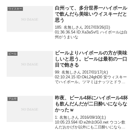
白州って、多分世界一ハイボール
ウイスキー
で飲んだら美味いウイスキーだと
思う
185: 名無しさん 2017/03/26(日)
01:36:36.54 ID:Xa3aSvf1 ハイボールは白
州がうまいな
ビールよりハイボールの方が美味
ビール
しいと思う。ビールは最初の一口
目で飽きる
99: 名無しさん 2017/01/17(火)
02:10:24.15 ID:OkL24ghD0 安ウィスキー
でハイボール。ツマミはナッツとドライ
フルーツビーフジャーキーや生フルーツ
なんかも最高に美味い
昨夜、ビール4杯にハイボール4杯
アル中
も飲んだんだが二日酔いにならな
かったｗ
1: 名無しさん 2016/09/10(土)
10:05:23.594 ID:e2th1t3G0.net ウコン飲
んだおかげか以外にも二日酔いにならな
かったｗ本気で血とか吐かないか心配だ