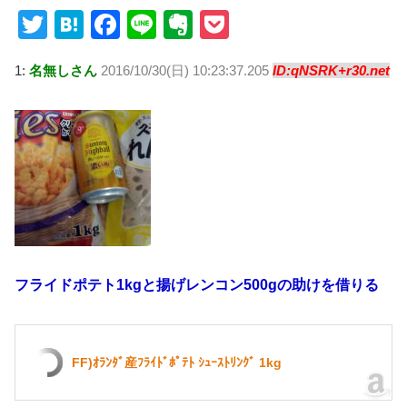
T
H
F
Li
E
P
wi
at
a
n
v
o
1:
名無しさん
2016/10/30(日) 10:23:37.205
ID:qNSRK+r30.net
tt
e
c
e
er
ck
er
n
e
n
et
a
b
ot
o
e
o
k
フライドポテト1kgと揚げレンコン500gの助けを借りる
FF)ｵﾗﾝﾀﾞ産ﾌﾗｲﾄﾞﾎﾟﾃﾄ ｼｭｰｽﾄﾘﾝｸﾞ 1kg