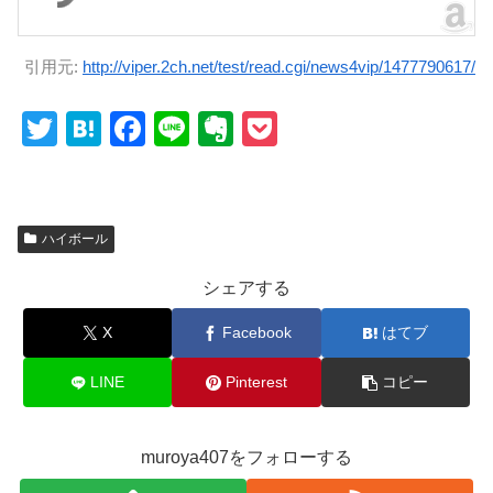
引用元:
http://viper.2ch.net/test/read.cgi/news4vip/1477790617/
T
H
F
Li
E
P
wi
at
a
n
v
o
tt
e
c
e
er
ck
er
n
e
n
et
ハイボール
a
b
ot
シェアする
o
e
o
X
Facebook
はてブ
k
LINE
Pinterest
コピー
muroya407をフォローする