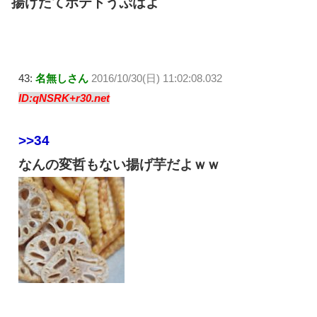
揚げたてポテトうぷはよ
43:
名無しさん
2016/10/30(日) 11:02:08.032
ID:qNSRK+r30.net
>>34
なんの変哲もない揚げ芋だよｗｗ