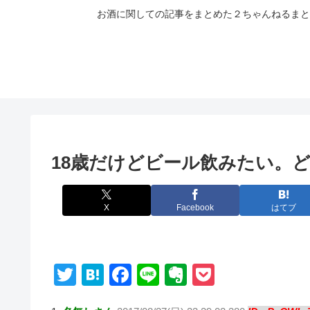
お酒に関しての記事をまとめた２ちゃんねるまと
18歳だけどビール飲みたい。
X
Facebook
はてブ
T
H
F
Li
E
P
wi
at
a
n
v
o