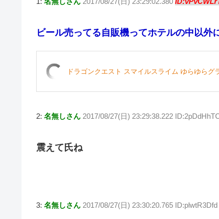
1:
名無しさん
2017/08/27(日) 23:29:02.380
ID:vPvCWLr
tt
e
c
e
er
ck
er
n
e
n
et
ビール売ってる自販機ってホテルの中以外
a
b
ot
o
e
o
ドラゴンクエスト スマイルスライム ゆらゆらグ
k
2:
名無しさん
2017/08/27(日) 23:29:38.222 ID:2pDdHh
震えて氏ね
3:
名無しさん
2017/08/27(日) 23:30:20.765 ID:plwtR3Dfd