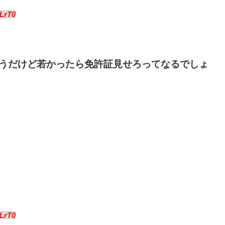
LrT0
うだけど若かったら免許証見せろってなるでしょ
LrT0