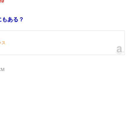
T0
にもある？
ラス
TCM