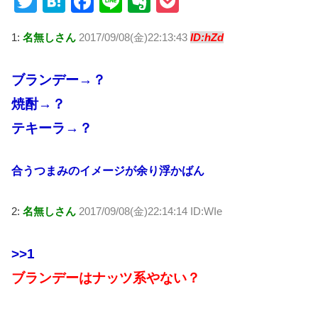
T
H
F
Li
E
P
wi
at
a
n
v
o
1:
名無しさん
2017/09/08(金)22:13:43
ID:hZd
tt
e
c
e
er
ck
er
n
e
n
et
ブランデー→？
a
b
ot
焼酎→？
o
e
テキーラ→？
o
k
合うつまみのイメージが余り浮かばん
2:
名無しさん
2017/09/08(金)22:14:14 ID:WIe
>>1
ブランデーはナッツ系やない？