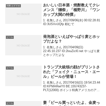
おいしい日本酒・焼酎教えてクレ
焼酎-おすすめ
メンス「獺祭」「楯野川」「ワン
カップ大関の特撰」
1: 名無しさん 2017/09/06(水) 00:02:28.81
ID:3USVvUQfp 頼むで
発泡酒といえばやっぱり麦とホッ
ビール
プだよな？
1: 名無しさん 2017/04/09(日)
22:45:10.237 ID:2louZicl0.net やっぱり麦
とホップだよな
トランプ大統領の顔がプリントさ
ビール
れた「フェイク・ニュース・エー
ル」ビールが登場！
1: 名無しさん 2017/04/16(日) 19:54:23.44
ID:KPMARwiY0 BE:155743237-
PLT(12000) ポイント特典アメリカのアン
チ・トランプ大統領派へカナダ・トロン
トのクラフトビール会社が強力な援護...
妻「ビール買っといたよ、金麦っ
ビール