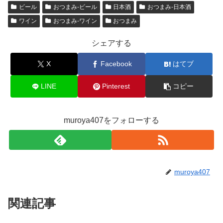
er
n
e
n
et
ビール
おつまみ-ビール
日本酒
おつまみ-日本酒
a
b
ot
ワイン
おつまみ-ワイン
おつまみ
o
e
シェアする
o
X
Facebook
はてブ
k
LINE
Pinterest
コピー
muroya407をフォローする
muroya407
関連記事