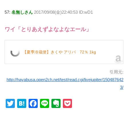
57:
名無しさん
2017/09/08(金)22:40:53 ID:wD1
ワイ「とりあえずよなよなエール」
【夏季冷蔵便】きくや アリバ 72％ 1kg
引用元:
http://hayabusa.open2ch.net/test/read.cgi/livejupiter/150487642
3/
T
H
F
Li
E
P
wi
at
a
n
v
o
tt
e
c
e
er
ck