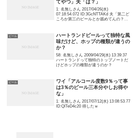
てやつ」夫「は？」
1: 名無しさん 2017/04/26(水)
07:18:54.072 ID:3GcNTTAKd 夫「第二ど
ころか第三のビールとか舐めてんの？」
妻「よく分からないけど安かったか
ら……」夫「はぁー」妻「えっと、ごめ
んね？」夫「もういい、外で...
ハートランドビールって独特な風
ビール
味だけど、ホップの種類が違うの
か？
58: 名無しさん 2009/04/29(水) 13:39:37
ハートランドって独特のトップノートだ
けどホップの種類が違うのか？
ワイ「アルコール度数9％って事
ビール
は3％のビール三本分やしお得や
な」
1: 名無しさん 2017/07/12(水) 13:08:53.77
ID:QlTeD4c20 得したｗ