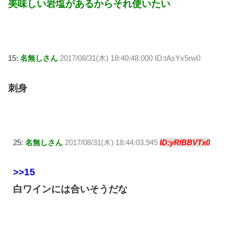
美味しい岩塩があるからそれ使いたい
15:
名無しさん
2017/08/31(木) 18:40:48.000 ID:tAsYx5rw0
刺身
25:
名無しさん
2017/08/31(木) 18:44:03.945
ID:yRlBBVTx0
>>15
白ワインには合いそうだな