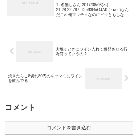
1: 名無しさん 2017/08/03(木)
21:28:22.787 ID:e93RoOJA0 (´･ω･`)なん
だこれ俺マッチョなのにビクともしない
ぞ・・・
肉焼くときにワイン入れて爆発させる行
為何っていうの？
焼きたらこ8切れ80円のをツマミにワイン
を飲んでる
コメント
コメントを書き込む