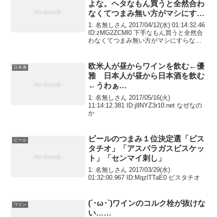
よな。ヘタなもん買うと全然合わ
なくてつまみ無い方がマシにすら
なる
1: 名無しさん 2017/04/12(水) 01:14:32.46
ID:zMG2ZCMl0 下手なもん買うと全然合
わなくてつまみ無い方がマシにすらなる
オススメなんかある？
欧米人が昼からワインを飲む←優
日本酒
雅 日本人が昼から日本酒を飲む
←うわぁ…
1: 名無しさん 2017/05/16(火)
11:14:12.381 ID:j8NYZ3r10.net なぜなの
か
ビールのつまみ１位決定選「ピス
ビール
タチオ」「アスパラガスビスケッ
ト」「センマイ刺し」
1: 名無しさん 2017/03/29(水)
01:32:00.967 ID:MqzlTTaE0 ピスタチオ
(´･ω･`)ワインのコルク栓が抜けな
ワイン
い……