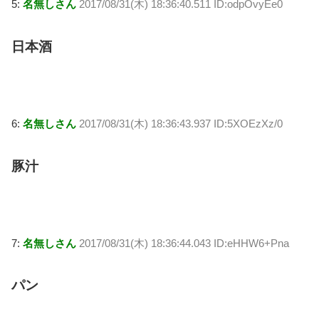
5:
名無しさん
2017/08/31(木) 18:36:40.511 ID:odpOvyEe0
日本酒
6:
名無しさん
2017/08/31(木) 18:36:43.937 ID:5XOEzXz/0
豚汁
7:
名無しさん
2017/08/31(木) 18:36:44.043 ID:eHHW6+Pna
パン