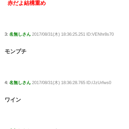
赤だよ結構重め
3:
名無しさん
2017/08/31(木) 18:36:25.251 ID:VENhr8s70
モンプチ
4:
名無しさん
2017/08/31(木) 18:36:28.765 ID:/JzUrfws0
ワイン