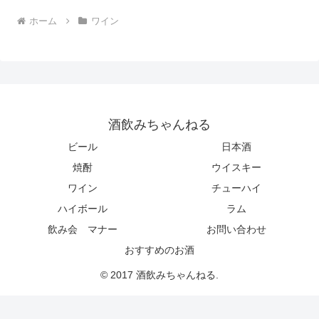
ホーム
ワイン
酒飲みちゃんねる
ビール
日本酒
焼酎
ウイスキー
ワイン
チューハイ
ハイボール
ラム
飲み会 マナー
お問い合わせ
おすすめのお酒
© 2017 酒飲みちゃんねる.