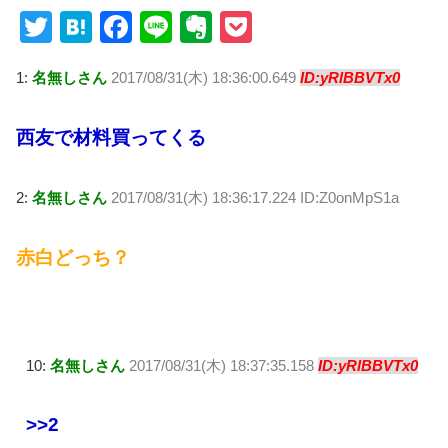
T
H
F
Li
E
P
wi
at
a
n
v
o
1:
名無しさん
2017/08/31(木) 18:36:00.649
ID:yRlBBVTx0
tt
e
c
e
er
ck
er
n
e
n
et
西友で材料買ってくる
a
b
ot
o
e
2:
名無しさん
2017/08/31(木) 18:36:17.224 ID:Z0onMpS1a
o
k
赤白どっち？
10:
名無しさん
2017/08/31(木) 18:37:35.158
ID:yRlBBVTx0
>>2