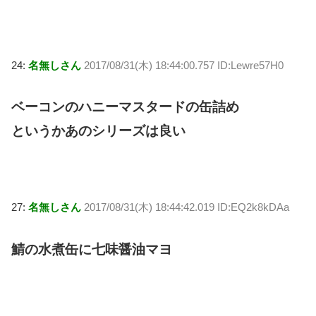
24:
名無しさん
2017/08/31(木) 18:44:00.757 ID:Lewre57H0
ベーコンのハニーマスタードの缶詰め
というかあのシリーズは良い
27:
名無しさん
2017/08/31(木) 18:44:42.019 ID:EQ2k8kDAa
鯖の水煮缶に七味醤油マヨ