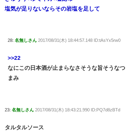
塩気が足りないならその岩塩を足して
28:
名無しさん
2017/08/31(木) 18:44:57.148 ID:tAsYx5rw0
>>22
なにこの日本酒が止まらなさそうな旨そうなつ
まみ
23:
名無しさん
2017/08/31(木) 18:43:21.990 ID:PQ7d8zBTd
タルタルソース