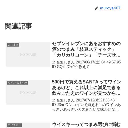
muroya407
関連記事
セブンイレブンにあるおすすめの
おつまみ
酒のつまみ「枝豆スティック」
「カリカリコーン」「チーズせん
べい」
1: 名無しさん 2017/06/17(土) 04:49:57.95
ID:GQxs/O+Y0 教えて
500円で買えるSANTAってワイン
ワイン-おすすめ
あるけど、これ以上に満足できる
飲みごたえのワインが見つからな
い
1: 名無しさん 2017/07/12(水)21:35:43
ID:J3m ワンコインで買えるこのワインあ
っさいあっさいカスみたいな味わいなん
は勿論分かるんやけど、それでもコイツ
以上に満足来る飲みごたえのが2000～
3000円オーバーのワイ...
ウイスキーってつまみ選びに悩む
ウイスキー