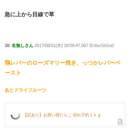
急に上から目線で草
38:
名無しさん
2017/08/31(木) 18:56:47.067 ID:6srStS/u0
鶏レバーのローズマリー焼き、っつかレバーペ
ースト
あとドライフルーツ
【訳あり】お買い得たらこ 切れ子約１ｋｇ