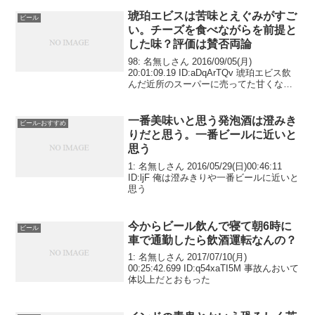
琥珀エビスは苦味とえぐみがすご
ビール
い。チーズを食べながらを前提と
した味？評価は賛否両論
98: 名無しさん 2016/09/05(月)
20:01:09.19 ID:aDqArTQv 琥珀エビス飲
んだ近所のスーパーに売ってた甘くなく
て、旨味溢れるタイプではないけどしっ
かりしたものはあってなかなか飲めるか
なこういうのを通年で飲み...
一番美味いと思う発泡酒は澄みき
ビール-おすすめ
りだと思う。一番ビールに近いと
思う
1: 名無しさん 2016/05/29(日)00:46:11
ID:ljF 俺は澄みきりや一番ビールに近いと
思う
今からビール飲んで寝て朝6時に
ビール
車で通勤したら飲酒運転なんの？
1: 名無しさん 2017/07/10(月)
00:25:42.699 ID:q54xaTI5M 事故んおいて
体以上だとおもった