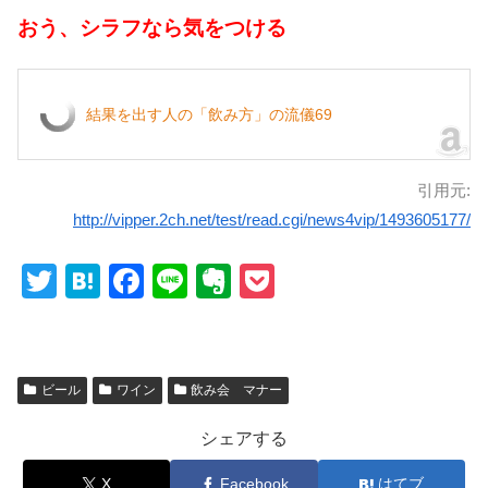
おう、シラフなら気をつける
結果を出す人の「飲み方」の流儀69
引用元:
http://vipper.2ch.net/test/read.cgi/news4vip/1493605177/
T
H
F
Li
E
P
wi
at
a
n
v
o
tt
e
c
e
er
ck
er
n
e
n
et
ビール
ワイン
飲み会 マナー
a
b
ot
シェアする
o
e
X
Facebook
はてブ