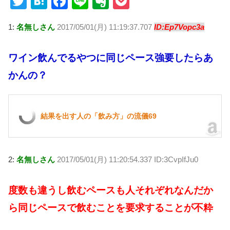
T
H
F
Li
E
P
wi
at
a
n
v
o
1:
名無しさん
2017/05/01(月) 11:19:37.707
ID:Ep7Vopc3a
tt
e
c
e
er
ck
er
n
e
n
et
ワイン飲んでるやつに同じペース強要したらあ
a
b
ot
かんの？
o
e
o
k
結果を出す人の「飲み方」の流儀69
2:
名無しさん
2017/05/01(月) 11:20:54.337 ID:3CvpIfJu0
度数も違うし飲むペースも人それぞれなんだか
ら同じペースで飲むことを要求することが不粋