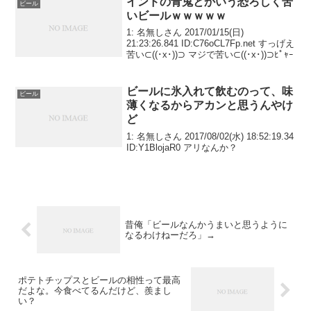
インドの青鬼とかいう恐ろしく苦
ビール
いビールｗｗｗｗｗ
1: 名無しさん 2017/01/15(日)
21:23:26.841 ID:C76oCL7Fp.net すっげえ
苦い⊂((･x･))⊃ マジで苦い⊂((･x･))⊃ﾋﾟｬｰ
ビールに氷入れて飲むのって、味
ビール
薄くなるからアカンと思うんやけ
ど
1: 名無しさん 2017/08/02(水) 18:52:19.34
ID:Y1BlojaR0 アリなんか？
昔俺「ビールなんかうまいと思うように
なるわけねーだろ」→
ポテトチップスとビールの相性って最高
だよな。今食べてるんだけど、羨まし
い？