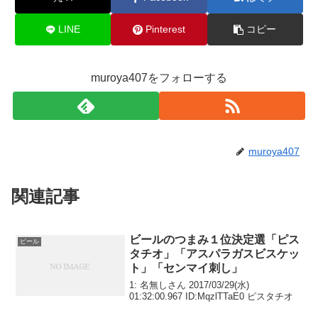
o
k
LINE
Pinterest
コピー
muroya407をフォローする
muroya407
関連記事
ビールのつまみ１位決定選「ピス
ビール
タチオ」「アスパラガスビスケッ
ト」「センマイ刺し」
1: 名無しさん 2017/03/29(水)
01:32:00.967 ID:MqzlTTaE0 ピスタチオ