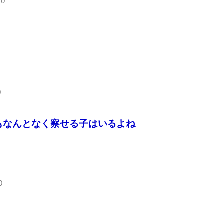
Q0
0
もなんとなく察せる子はいるよね
0