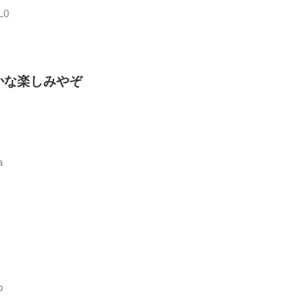
L0
かな楽しみやぞ
a
p