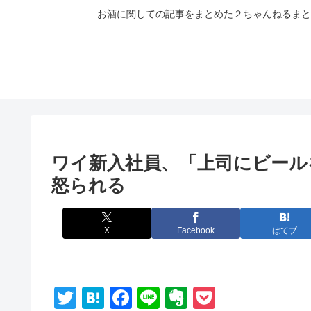
お酒に関しての記事をまとめた２ちゃんねるまと
ワイ新入社員、「上司にビール
怒られる
X
Facebook
はてブ
T
H
F
Li
E
P