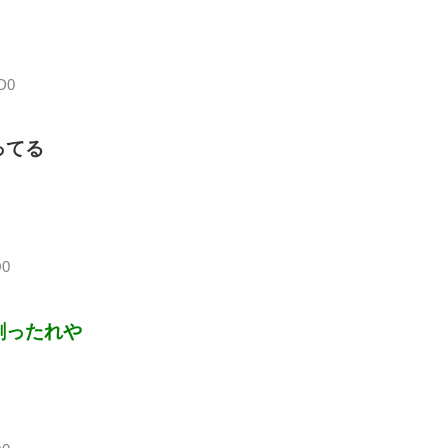
D0
ってる
Q0
割ったれや