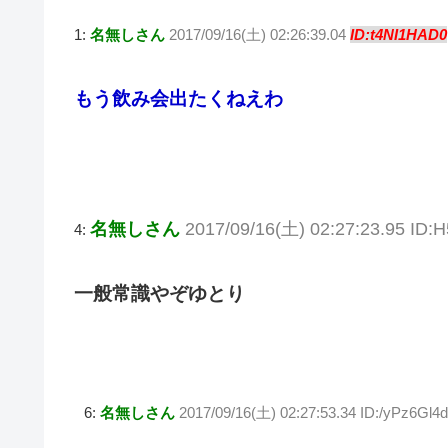
wi
at
a
n
v
o
1:
名無しさん
2017/09/16(土) 02:26:39.04
ID:t4NI1HAD0
tt
e
c
e
er
ck
er
n
e
n
et
もう飲み会出たくねえわ
a
b
ot
o
e
o
k
名無しさん
2017/09/16(土) 02:27:23.95 ID
4:
一般常識やぞゆとり
6:
名無しさん
2017/09/16(土) 02:27:53.34 ID:/yPz6Gl4d