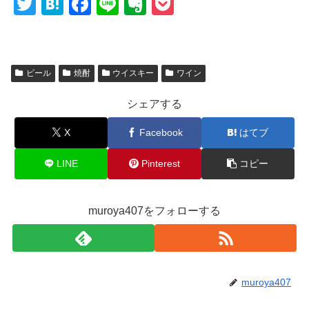
T
H
F
Li
E
P
wi
at
a
n
v
o
tt
e
c
e
er
ck
er
n
e
n
et
ビール
焼酎
ウイスキー
ワイン
a
b
ot
シェアする
o
e
o
X
Facebook
はてブ
k
LINE
Pinterest
コピー
muroya407をフォローする
muroya407