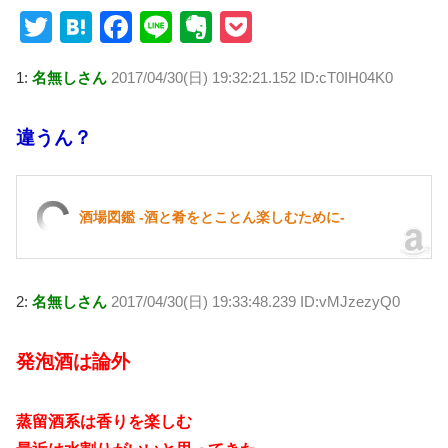
T
H
F
Li
E
P
wi
at
a
n
v
o
1:
名無しさん
2017/04/30(日) 19:32:21.152 ID:cT0IH04K0
tt
e
c
e
er
ck
er
n
e
n
et
違うん？
a
b
ot
o
e
o
酒場図鑑 -酒と肴をとことん楽しむために-
k
2:
名無しさん
2017/04/30(日) 19:33:48.239 ID:vMJzezyQ0
発泡酒は論外
蒸留酒系は香りを楽しむ