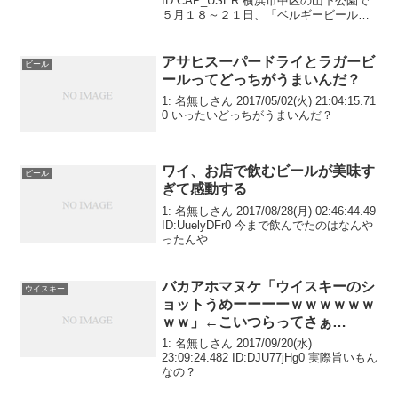
ID:CAP_USER 横浜市中区の山下公園で
５月１８～２１日、「ベルギービールウ
ィークエンド２０１７横浜」が開かれ
る。 写真：昨年のベルギービールのイベ
ントのようす＜全...
アサヒスーパードライとラガービ
ビール
ールってどっちがうまいんだ？
1: 名無しさん 2017/05/02(火) 21:04:15.71
0 いったいどっちがうまいんだ？
ワイ、お店で飲むビールが美味す
ビール
ぎて感動する
1: 名無しさん 2017/08/28(月) 02:46:44.49
ID:UuelyDFr0 今まで飲んでたのはなんや
ったんや…
バカアホマヌケ「ウイスキーのシ
ウイスキー
ョットうめーーーーｗｗｗｗｗｗ
ｗｗ」←こいつらってさぁ…
1: 名無しさん 2017/09/20(水)
23:09:24.482 ID:DJU77jHg0 実際旨いもん
なの？