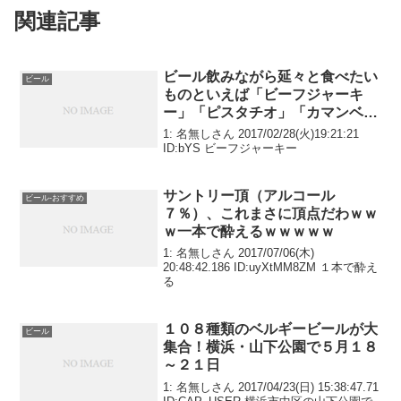
関連記事
ビール飲みながら延々と食べたい
ビール
ものといえば「ビーフジャーキ
ー」「ピスタチオ」「カマンベー
ルチーズ」
1: 名無しさん 2017/02/28(火)19:21:21
ID:bYS ビーフジャーキー
サントリー頂（アルコール
ビール-おすすめ
７％）、これまさに頂点だわｗｗ
ｗ一本で酔えるｗｗｗｗｗ
1: 名無しさん 2017/07/06(木)
20:48:42.186 ID:uyXtMM8ZM １本で酔え
る
１０８種類のベルギービールが大
ビール
集合！横浜・山下公園で５月１８
～２１日
1: 名無しさん 2017/04/23(日) 15:38:47.71