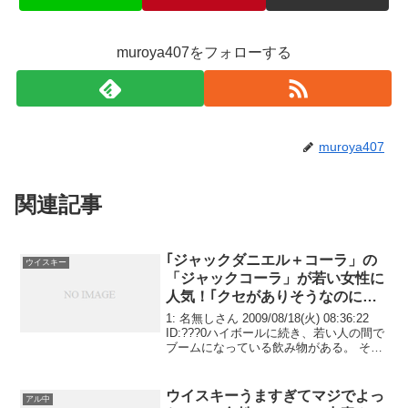
muroya407をフォローする
muroya407
関連記事
｢ジャックダニエル＋コーラ」の
ウイスキー
「ジャックコーラ」が若い女性に
人気！｢クセがありそうなのにす
ごく飲みやすくて香りもいい｣
1: 名無しさん 2009/08/18(火) 08:36:22
ID:???0ハイボールに続き、若い人の間で
ブームになっている飲み物がある。 その
名は“ジャックコーラ”。なんだか強そうな
名前だが、アメリカのウイスキー｢ジャッ
クダニエル｣にコ...
ウイスキーうますぎてマジでよっ
アル中