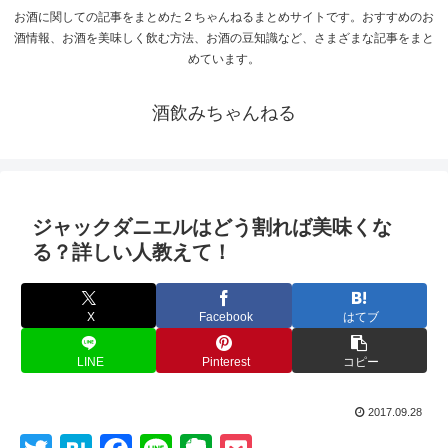
お酒に関しての記事をまとめた２ちゃんねるまとめサイトです。おすすめのお
酒情報、お酒を美味しく飲む方法、お酒の豆知識など、さまざまな記事をまと
めています。
酒飲みちゃんねる
ジャックダニエルはどう割れば美味くな
る？詳しい人教えて！
X
Facebook
はてブ
LINE
Pinterest
コピー
2017.09.28