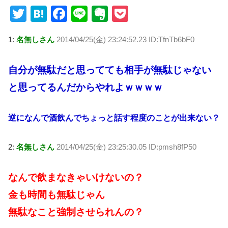
T
H
F
Li
E
P
wi
at
a
n
v
o
1:
名無しさん
2014/04/25(金) 23:24:52.23 ID:TfnTb6bF0
tt
e
c
e
er
ck
er
n
e
n
et
自分が無駄だと思ってても相手が無駄じゃない
a
b
ot
と思ってるんだからやれよｗｗｗｗ
o
e
o
逆になんで酒飲んでちょっと話す程度のことが出来ない？
k
2:
名無しさん
2014/04/25(金) 23:25:30.05 ID:pmsh8fP50
なんで飲まなきゃいけないの？
金も時間も無駄じゃん
無駄なこと強制させられんの？