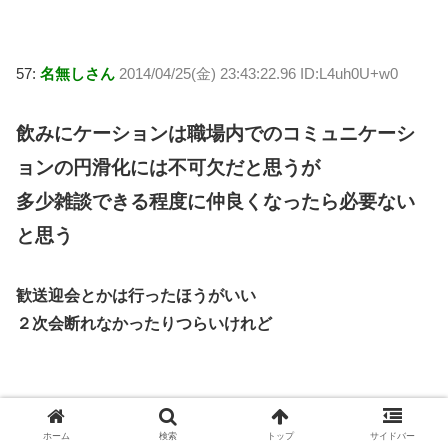
57:
名無しさん
2014/04/25(金) 23:43:22.96 ID:L4uh0U+w0
飲みにケーションは職場内でのコミュニケーシ
ョンの円滑化には不可欠だと思うが
多少雑談できる程度に仲良くなったら必要ない
と思う
歓送迎会とかは行ったほうがいい
２次会断れなかったりつらいけれど
59:
名無しさん
2014/04/25(金) 23:44:01.74 ID:lBqBKPV30
ホーム
検索
トップ
サイドバー