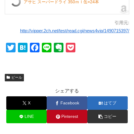
アサヒ スーパードライ 350ｍｌ缶×24本
引用元:
http://vipper.2ch.net/test/read.cgi/news4vip/1490715397/
T
H
F
Li
E
P
wi
at
a
n
v
o
tt
e
c
e
er
ck
er
n
e
n
et
ビール
a
b
ot
シェアする
o
e
o
X
Facebook
はてブ
k
LINE
Pinterest
コピー