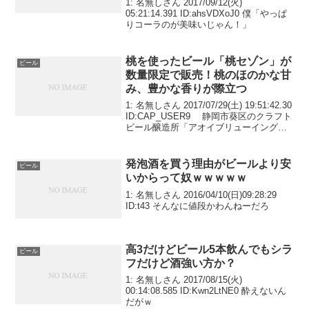
1: 名無しさん 2017/09/12(火)
ｗｗｗ
05:21:14.391 ID:ahsVDXoJ0 僕「やっぱ
りコーラのが美味いじゃん！」
桃を使ったビール「桃セゾン」が
ビール
数量限定で販売！桃のほのかな甘
み、豊かな香りが際立つ
1: 名無しさん 2017/07/29(土) 19:51:42.30
ID:CAP_USER9 静岡市葵区のクラフト
ビール醸造所「アオイブリューイング」
が、同市駿河区の長田地区で栽培された
桃を使ったビール「桃セゾン」を開発
し、数量限定で販...
発泡酒を買う理由がビールより安
ビール
いからって奴ｗｗｗｗｗ
1: 名無しさん 2016/04/10(日)09:28:29
ID:t43 そんなに値段かわんねーだろ
高3だけどビール5本飲んでもシラ
ビール
フだけど酒強い方か？
1: 名無しさん 2017/08/15(火)
00:14:08.585 ID:Kwn2LtNE0 酔えないん
だがｗ