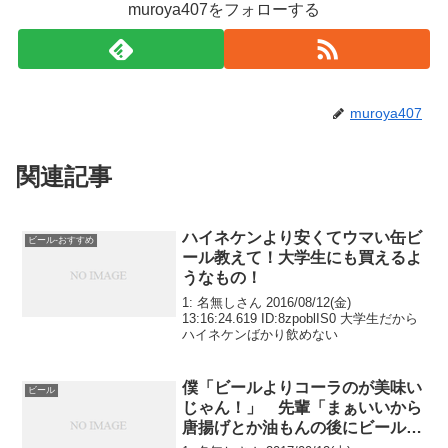
muroya407をフォローする
muroya407
関連記事
ハイネケンより安くてウマい缶ビ
ビール-おすすめ
ール教えて！大学生にも買えるよ
うなもの！
1: 名無しさん 2016/08/12(金)
13:16:24.619 ID:8zpoblIS0 大学生だから
ハイネケンばかり飲めない
僕「ビールよりコーラのが美味い
ビール
じゃん！」 先輩「まぁいいから
唐揚げとか油もんの後にビール飲
んでみ？クッソうめぇぞ」→結果