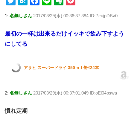
T
H
F
Li
E
P
wi
at
a
n
v
o
1:
名無しさん
2017/03/29(水) 00:36:37.384 ID:PcujpDBv0
tt
e
c
e
er
ck
er
n
e
n
et
最初の一杯は出来るだけイッキで飲み下すよう
a
b
ot
にしてる
o
e
o
k
アサヒ スーパードライ 350ｍｌ缶×24本
2:
名無しさん
2017/03/29(水) 00:37:01.049 ID:oEl04pswa
慣れ定期