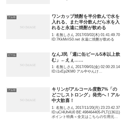
ワンカップ焼酎を半分飲んで水を
アル中
入れる、また半分飲んだら水を入
れると永遠に焼酎が飲める
1: 名無しさん 2017/03/02(木) 01:41:49.70
ID:7KkMr/iS0.net 永遠に焼酎が飲める
なんJ民「週に缶ビール5本以上飲
ビール
む」←えぇ……
1: 名無しさん 2017/09/01(金) 02:00:20.14
ID:i1xEp2KM0 アル中やんけ…
キリンがアルコール度数7%「の
アル中
どごしストロング」発売へ！アル
中大歓喜！
1: 名無しさん 2017/11/20(月) 23:23:42.37
ID:uC/4Uh4U0 BE:498464405-PLT(13611)
ポイント特典＜全文はこちらの引用元か
ら読めます＞キリン、アルコール度数高
めの「第三のビール」発売...