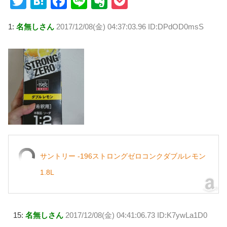
T
H
F
Li
E
P
wi
at
a
n
v
o
1:
名無しさん
2017/12/08(金) 04:37:03.96 ID:DPdOD0msS
tt
e
c
e
er
ck
er
n
e
n
et
a
b
ot
o
e
o
k
サントリー -196ストロングゼロコンクダブルレモン
1.8L
15:
名無しさん
2017/12/08(金) 04:41:06.73 ID:K7ywLa1D0