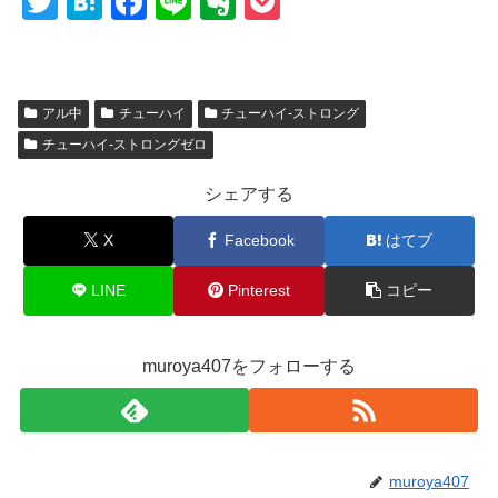
T
H
F
Li
E
P
wi
at
a
n
v
o
tt
e
c
e
er
ck
er
n
e
n
et
アル中
チューハイ
チューハイ-ストロング
a
b
ot
チューハイ-ストロングゼロ
o
e
シェアする
o
X
Facebook
はてブ
k
LINE
Pinterest
コピー
muroya407をフォローする
muroya407