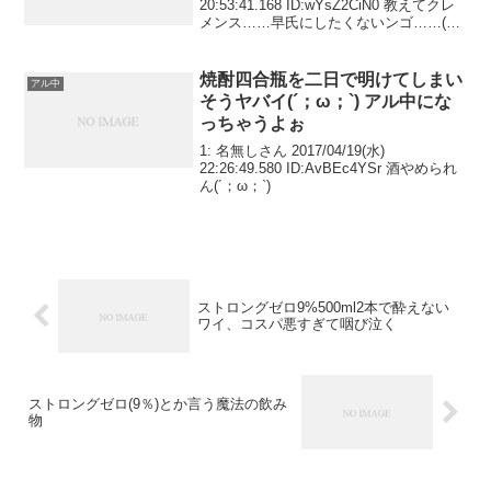
20:53:41.168 ID:wYsZ2CiN0 教えてクレ
メンス……早氏にしたくないンゴ……(ち
な22歳中卒職歴なし無職)
焼酎四合瓶を二日で明けてしまい
アル中
そうヤバイ(´；ω；`) アル中にな
っちゃうよぉ
1: 名無しさん 2017/04/19(水)
22:26:49.580 ID:AvBEc4YSr 酒やめられ
ん(´；ω；`)
ストロングゼロ9%500ml2本で酔えない
ワイ、コスパ悪すぎて咽び泣く
ストロングゼロ(9％)とか言う魔法の飲み
物