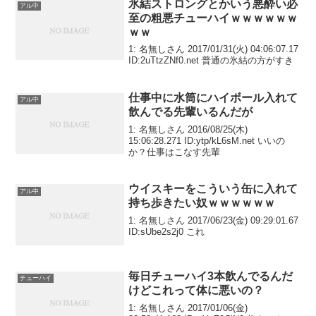
氷結ストロングとかいう悪酔い必
アル中
至の粗悪チューハイｗｗｗｗｗｗ
ｗｗ
1: 名無しさん 2017/01/31(火) 04:06:07.17
ID:2uTtzZNf0.net 普通の氷結の方がすき
仕事中に水筒にハイボール入れて
アル中
飲んでる先輩いるんだが
1: 名無しさん 2016/08/25(木)
15:06:28.271 ID:ytp/kL6sM.net いいの
か？仕事はこなす先輩
ウイスキーをこういう缶に入れて
アル中
持ち歩きたい奴ｗｗｗｗｗｗ
1: 名無しさん 2017/06/23(金) 09:29:01.67
ID:sUbe2s2j0 これ
毎日チューハイ3本飲んでるんだ
チューハイ
けどこれって体に悪いの？
1: 名無しさん 2017/01/06(金)