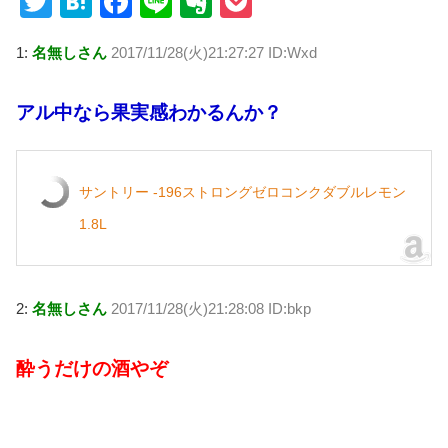
T
H
F
Li
E
P
wi
at
a
n
v
o
1:
名無しさん
2017/11/28(火)21:27:27 ID:Wxd
tt
e
c
e
er
ck
er
n
e
n
et
アル中なら果実感わかるんか？
a
b
ot
o
e
o
サントリー -196ストロングゼロコンクダブルレモン
k
1.8L
2:
名無しさん
2017/11/28(火)21:28:08 ID:bkp
酔うだけの酒やぞ