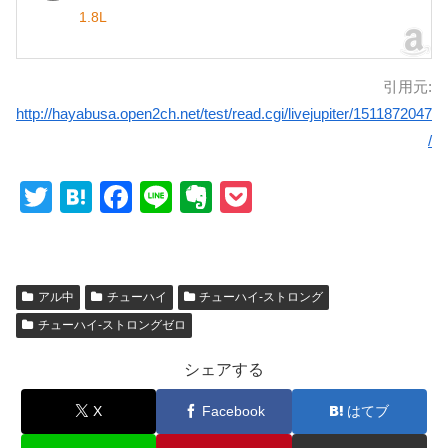
1.8L
引用元:
http://hayabusa.open2ch.net/test/read.cgi/livejupiter/1511872047
/
T
H
F
Li
E
P
wi
at
a
n
v
o
tt
e
c
e
er
ck
er
n
e
n
et
アル中
チューハイ
チューハイ-ストロング
a
b
ot
チューハイ-ストロングゼロ
o
e
シェアする
o
X
Facebook
はてブ
k