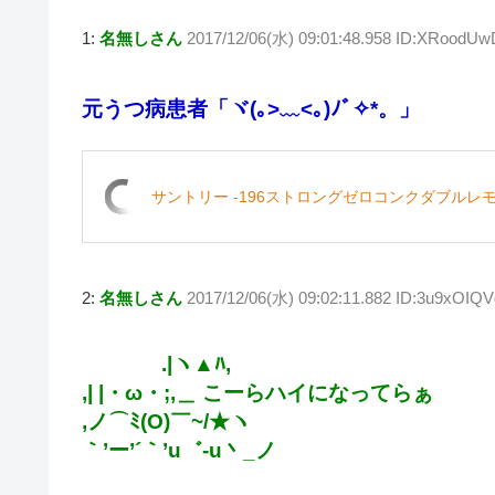
wi
at
a
n
v
o
1:
名無しさん
2017/12/06(水) 09:01:48.958 ID:XRoodUw
tt
e
c
e
er
ck
er
n
e
n
et
元うつ病患者「ヾ(｡>﹏<｡)ﾉﾞ✧*。」
a
b
ot
o
e
o
サントリー -196ストロングゼロコンクダブルレモン
k
2:
名無しさん
2017/12/06(水) 09:02:11.882 ID:3u9xOIQV
.|ヽ▲ﾊ,
,| |・ω・;,＿ こーらハイになってらぁ
,ノ⌒ﾐ(O)￣~/★ヽ
｀’ー’´｀’u゛-u丶_ノ