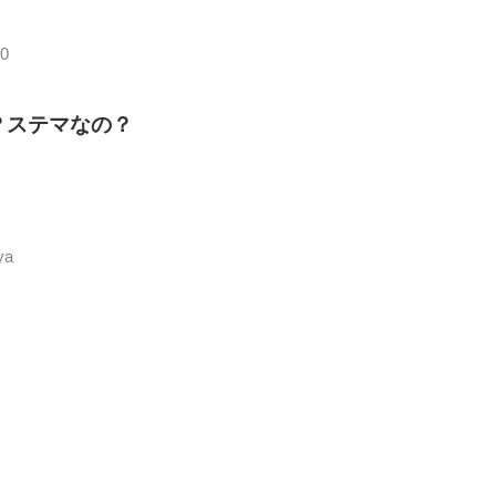
i0
？ステマなの？
ya