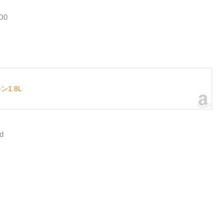
D0
1.8L
d