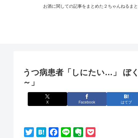
お酒に関しての記事をまとめた２ちゃんねるまと
うつ病患者「しにたい…」 ぼ
～」
X
Facebook
はてブ
T
H
F
Li
E
P