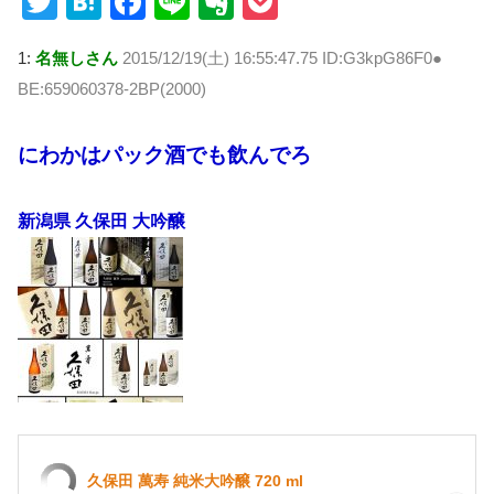
T
H
F
Li
E
P
wi
at
a
n
v
o
1:
名無しさん
2015/12/19(土) 16:55:47.75 ID:G3kpG86F0●
tt
e
c
e
er
ck
BE:659060378-2BP(2000)
er
n
e
n
et
a
b
ot
にわかはパック酒でも飲んでろ
o
e
o
新潟県 久保田 大吟醸
k
久保田 萬寿 純米大吟醸 720 ml