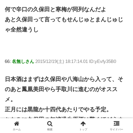
何で辛口の久保田と寒梅が同列なんだよ
あと久保田って言ってもせんじゅとまんじゅじ
ゃ全然違うし
66:
名無しさん
2015/12/19(土) 18:17:14.01 ID:yEvfy35B0
日本酒はまずは久保田や八海山から入って、そ
のあと鳳凰美田やら手取川に進むのがオスス
メ。
正月には黒龍か十四代あたりでやる予定。
ちなみに久保田の無濾過生原酒は驚くほどうま
い。
ホーム
検索
トップ
サイドバー