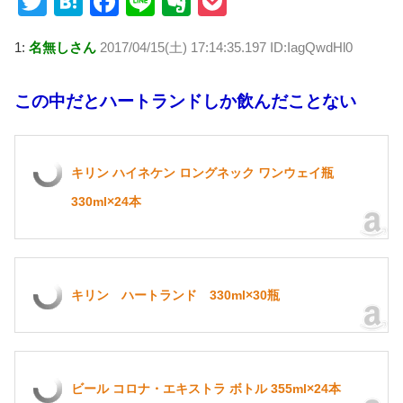
T
H
F
Li
E
P
wi
at
a
n
v
o
1:
名無しさん
2017/04/15(土) 17:14:35.197 ID:IagQwdHl0
tt
e
c
e
er
ck
er
n
e
n
et
この中だとハートランドしか飲んだことない
a
b
ot
o
e
o
キリン ハイネケン ロングネック ワンウェイ瓶
k
330ml×24本
キリン ハートランド 330ml×30瓶
ビール コロナ・エキストラ ボトル 355ml×24本