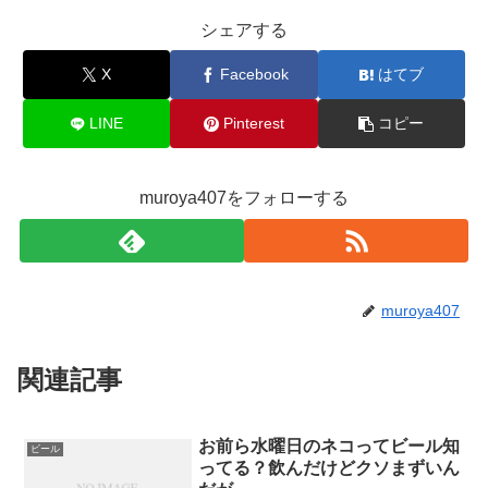
o
e
シェアする
o
X
Facebook
はてブ
k
LINE
Pinterest
コピー
muroya407をフォローする
muroya407
関連記事
お前ら水曜日のネコってビール知
ビール
ってる？飲んだけどクソまずいん