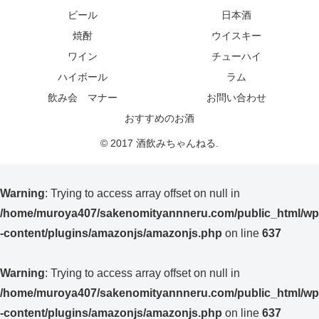
ビール
日本酒
焼酎
ウイスキー
ワイン
チューハイ
ハイボール
ラム
飲み会 マナー
お問い合わせ
おすすめのお酒
© 2017 酒飲みちゃんねる.
Warning
: Trying to access array offset on null in
/home/muroya407/sakenomityannneru.com/public_html/wp
-content/plugins/amazonjs/amazonjs.php
on line
637
Warning
: Trying to access array offset on null in
/home/muroya407/sakenomityannneru.com/public_html/wp
-content/plugins/amazonjs/amazonjs.php
on line
637