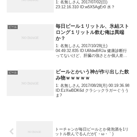
1: 名無しさん 2017/07/02(日)
23:12:16.310 ID:w5X5AgEr0 水？
毎日ビール１リットル、氷結スト
ビール
ロング１リットル飲む俺は異端
か？
1: 名無しさん 2017/10/28(土)
04:49:32.835 ID:U6fdwBRJa 健康診断行
ってないけど、肝臓の強さとか個人差あ
るの？
ビールとかいう神が作り出した飲
ビール
み物ｗｗｗｗｗ
1: 名無しさん 2017/08/28(月) 00:19:36.98
ID:EzXwBDK6d クラシックラガーぐうう
ま?
トーチャンが毎日ビールとか発泡酒を1リ
ットル飲んでるんだが(´・ω・｀)