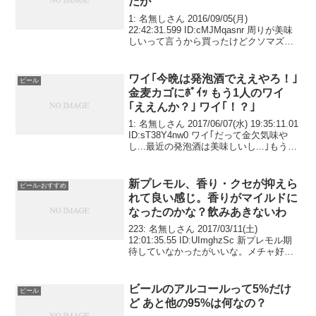
だが
1: 名無しさん 2016/09/05(月)
22:42:31.599 ID:cMJMqasnr 周りが美味
しいって言うから買ったけどクソマズイ
ぞこれ
ワイ｢今晩は発泡酒でええやろ！｣
ビール
金麦カゴにﾎﾟｲｯ もう1人のワイ
｢ええんか？｣ ワイ｢！？｣
1: 名無しさん 2017/06/07(水) 19:35:11.01
ID:sT38Y4nw0 ワイ｢だって金欠気味や
し...最近の発泡酒は美味しいし...｣もう1
人のワイ｢ええんやな？｣ワイ｢うぅ...｣(金
麦をスーパードライに入れ替えな...
新プレモル、香り・クセが抑えら
ビール-おすすめ
れて良い感じ。香りがマイルドに
なったのかな？飲みあきないわ
223: 名無しさん 2017/03/11(土)
12:01:35.55 ID:UImghzSc 新プレモル期
待していなかったがいいな。メチャ好み
だわ。独特の香りが押さえられてるから
飲みやすくなって、つまみの幅が広がっ
てたくさん飲めそうかな...
ビールのアルコールって5%だけ
ビール
ど あと他の95%は何なの？