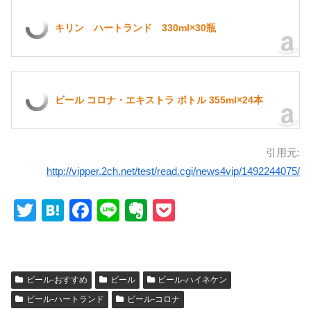
キリン ハートランド 330ml×30瓶
ビール コロナ・エキストラ ボトル 355ml×24本
引用元:
http://vipper.2ch.net/test/read.cgi/news4vip/1492244075/
T
H
F
Li
E
P
wi
at
a
n
v
o
tt
e
c
e
er
ck
er
n
e
n
et
ビール-おすすめ
ビール
ビール-ハイネケン
a
b
ot
ビール-ハートランド
ビール-コロナ