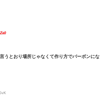
eZa0
言うとおり場所じゃなくて作り方でバーボンにな
aGvK