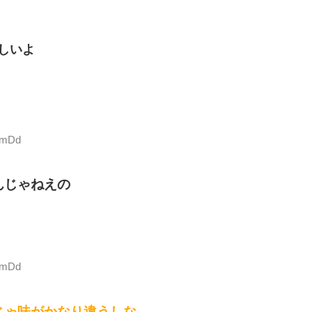
しいよ
OmDd
んじゃねえの
OmDd
じゃ味がかなり違うしな