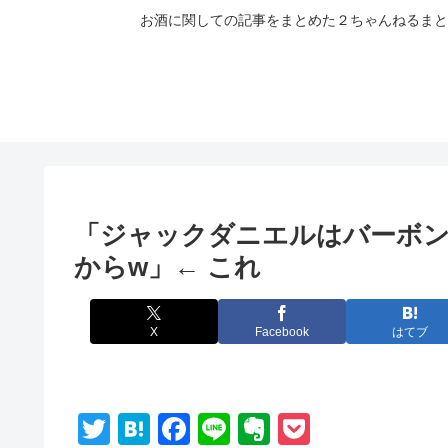
お酒に関しての記事をまとめた２ちゃんねるまと
「ジャックダニエルはバーボ
からw」← これ
X
Facebook
はてブ
T
H
F
Li
E
P