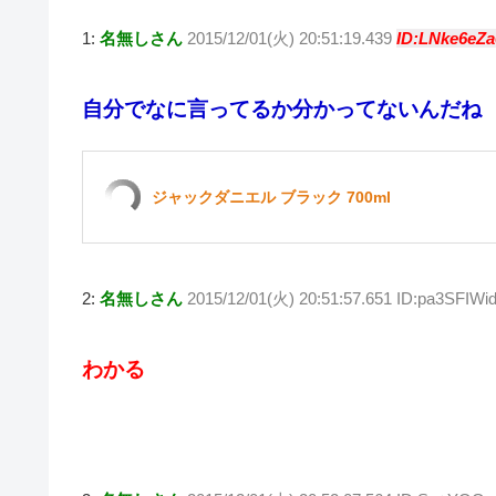
wi
at
a
n
v
o
1:
名無しさん
2015/12/01(火) 20:51:19.439
ID:LNke6eZa
tt
e
c
e
er
ck
er
n
e
n
et
自分でなに言ってるか分かってないんだね
a
b
ot
o
e
o
ジャックダニエル ブラック 700ml
k
2:
名無しさん
2015/12/01(火) 20:51:57.651 ID:pa3SFIWi
わかる