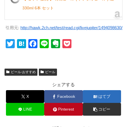
330ml 6本 セット
引用元:
http://hawk.2ch.net/test/read.cgi/livejupiter/1494098630/
T
H
F
Li
E
P
wi
at
a
n
v
o
tt
e
c
e
er
ck
er
n
e
n
et
ビール-おすすめ
ビール
a
b
ot
シェアする
o
e
o
X
Facebook
はてブ
k
LINE
Pinterest
コピー