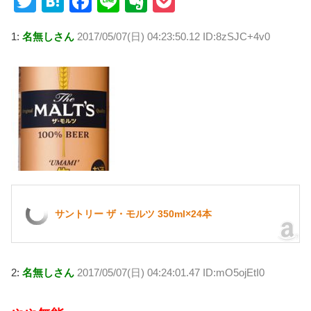
T
H
F
Li
E
P
wi
at
a
n
v
o
1:
名無しさん
2017/05/07(日) 04:23:50.12 ID:8zSJC+4v0
tt
e
c
e
er
ck
er
n
e
n
et
a
b
ot
o
e
o
k
サントリー ザ・モルツ 350ml×24本
2:
名無しさん
2017/05/07(日) 04:24:01.47 ID:mO5ojEtI0