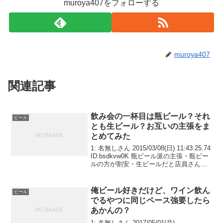
muroya407をフォローする
muroya407
関連記事
飲み会の一杯目は瓶ビール？それ
ビール
とも生ビール？お互いの主張をま
とめてみた
1: 名無しさん 2015/03/08(日) 11:43:25.74
ID:bsdkvw0K 瓶ビール派の主張・瓶ビー
ルの方が割安・生ビールだと店員さんが
大変・注ぎ合いはノミニュケーション・
瓶ビールで乾杯ならカクテルや酎ハイを
飲む人が早くビ...
俺ビール好きだけど、ワイン飲ん
ビール
でるやつに同じペース強要したら
あかんの？
1: 名無しさん 2017/05/01(月)