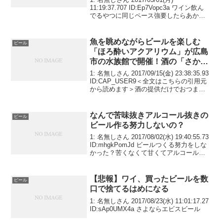
11:19:37.707 ID:Ep7Vopc3a ワイン飲ん
でるやつに同じペース強要したらあかん
の？
魚を眺めながらビールを楽しむ
ビール
「ほろ酔いアクアリウム」が広島
市の水族館で開催！酒の「さか
な」ってかｗｗｗ
1: 名無しさん 2017/09/15(金) 23:38:35.93
ID:CAP_USER9＜全文はこちらの引用元
から読めます＞酒の提供だけでおつまみ
メニューはなかったが、ほの暗い空間に
色とりどりの魚が泳ぐ幻想的な光景に、
来館者は「最高の...
なんで苦味抜きアルコール抜きの
ビール
ビール作る努力しないの？
1: 名無しさん 2017/08/02(水) 19:40:55.73
ID:mhgkPomJd ビールつくる努力をしな
かった？苦くなくて甘くてアルコールも
なくてシュワっと爽快な喉越しの飲み物
なら未だに愛されていたんちゃうの？
【悲報】ワイ、買ったビールを数
ビール
口で捨てるはめになる
1: 名無しさん 2017/08/23(水) 11:01:17.27
ID:sAp0UMX4a さよならエビスビール