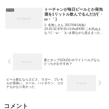
トーチャンが毎日ビールとか発泡
ビール
酒を1リットル飲んでるんだが(´・
ω・｀)
1: 名無しさん 2017/04/14(金)
23:25:32.979 ID:cVJhuEK80 これ氏ぬよ
な？(´・ω・｀)いま寝ながら息止まったり
してるし(´・ω・｀)どうすれば阻止できる
んだ(´・ω・｀)
麦とホップGOLDかホワイトベルグなら
どっちがおすすめ？
ビール飲むならヱビス、ラガー、プレモ
ルが美味い。エール、ハイネケン、コロ
ナもかなり良かった
コメント