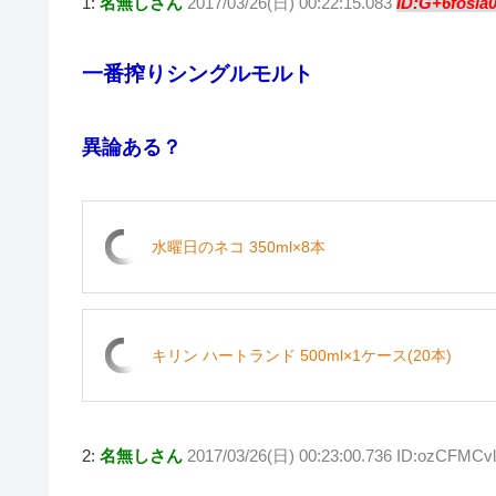
1:
名無しさん
2017/03/26(日) 00:22:15.083
ID:G+6fosia
tt
e
c
e
er
ck
er
n
e
n
et
一番搾りシングルモルト
a
b
ot
o
e
異論ある？
o
k
水曜日のネコ 350ml×8本
キリン ハートランド 500ml×1ケース(20本)
2:
名無しさん
2017/03/26(日) 00:23:00.736 ID:ozCFMCv