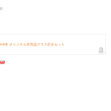
L0
ml×8本 オリジナル非売品グラス付きセット
ia0