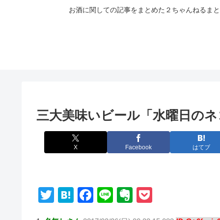
お酒に関しての記事をまとめた２ちゃんねるまと
三大美味いビール「水曜日のネ
X
Facebook
はてブ
T
H
F
Li
E
P
wi
at
a
n
v
o