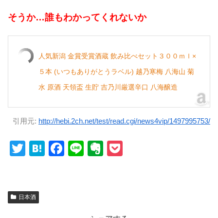
そうか…誰もわかってくれないか
人気新潟 金賞受賞酒蔵 飲み比べセット３００ｍｌ×
５本 (いつもありがとうラベル) 越乃寒梅 八海山 菊
水 原酒 天領盃 生貯 吉乃川厳選辛口 八海醸造
引用元:
http://hebi.2ch.net/test/read.cgi/news4vip/1497995753/
T
H
F
Li
E
P
wi
at
a
n
v
o
tt
e
c
e
er
ck
er
n
e
n
et
日本酒
a
b
ot