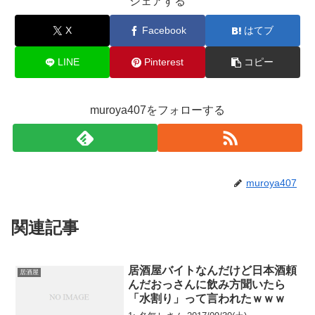
シェアする
o
e
o
X
Facebook
はてブ
k
LINE
Pinterest
コピー
muroya407をフォローする
muroya407
関連記事
居酒屋バイトなんだけど日本酒頼
居酒屋
んだおっさんに飲み方聞いたら
「水割り」って言われたｗｗｗ