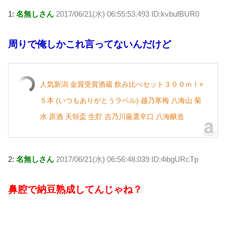
wi
at
a
n
v
o
1:
名無しさん
2017/06/21(水) 06:55:53.493 ID:kvbufBUR0
tt
e
c
e
er
ck
er
n
e
n
et
周りで俺しかこれ言ってないんだけど
a
b
ot
o
e
o
人気新潟 金賞受賞酒蔵 飲み比べセット３００ｍｌ×
k
５本 (いつもありがとうラベル) 越乃寒梅 八海山 菊
水 原酒 天領盃 生貯 吉乃川厳選辛口 八海醸造
2:
名無しさん
2017/06/21(水) 06:56:48.039 ID:4ibgURcTp
鼻腔で納豆熟成してんじゃね？