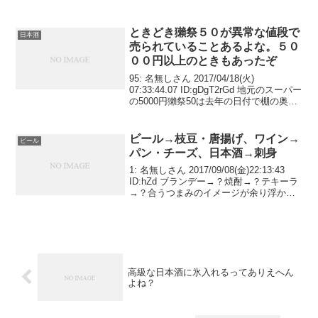
ときどき獺祭５０が異常な値段で
日本酒
売られていることあるよな。５０
００円以上のときもあったぞ
95: 名無しさん 2017/04/18(火)
07:33:44.07 ID:gDgT2rGd 地元のスーパー
の5000円獺祭50は去年の日付で棚の奥ま
でびっしりだったが誰が買うんだろ
う・・・獺祭以外も日付けの管理に甘い
店だけど
ビール→枝豆・唐揚げ、ワイン→
ビール
パン・チーズ、日本酒→刺身
1: 名無しさん 2017/09/08(金)22:13:43
ID:hZd ブランデー→？焼酎→？テキーラ
→？合うつまみのイメージが余り浮かば
ん
高級な日本酒に氷入れるってありえへん
よね？