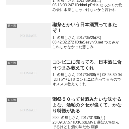
1: 名無しさん 2017/09/30(土)
05:13:03.247 ID:hhnLpPtHa せっかくの飲
み会に水差しちゃいけないから言われた
通りにしといた
獺祭とかいう日本酒買ってきた
日本酒
ぞ！
1: 名無しさん 2017/05/25(木)
03:42:32.272 ID:laSezynr0.net つまみが
これしかなかった悲しみ
コンビニに売ってる、日本酒に合
日本酒
うつまみ教えてくれ
1: 名無しさん 2017/04/09(日) 08:25:30.94
ID:ITbY+LlT0 コンビニに売ってるもので
オススメ教えてくれ
獺祭５０って甘酒みたいな味する
日本酒
よな。酒粕のクセが強くて、かな
り特徴がある
290: 名無しさん 2017/01/09(月)
23:09:37.57 ID:fCpdLMV1 獺祭50%飲ん
でるけど甘酒の味だわ 画像