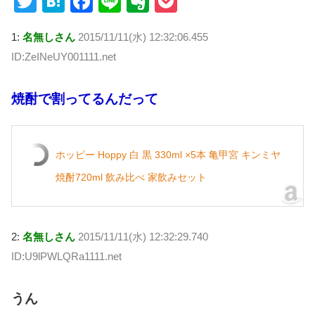
T
H
F
Li
E
P
wi
at
a
n
v
o
1:
名無しさん
2015/11/11(水) 12:32:06.455
tt
e
c
e
er
ck
ID:ZeINeUY001111.net
er
n
e
n
et
a
b
ot
焼酎で割ってるんだって
o
e
o
k
ホッピー Hoppy 白 黒 330ml ×5本 亀甲宮 キンミヤ
焼酎720ml 飲み比べ 家飲みセット
2:
名無しさん
2015/11/11(水) 12:32:29.740
ID:U9lPWLQRa1111.net
うん