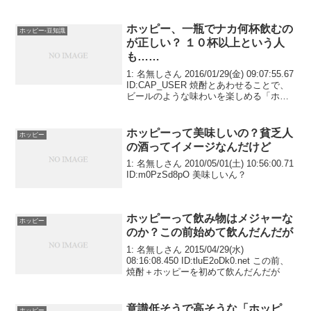
ホッピー、一瓶でナカ何杯飲むの
ホッピー-豆知識
が正しい？ １０杯以上という人
も……
1: 名無しさん 2016/01/29(金) 09:07:55.67
ID:CAP_USER 焼酎とあわせることで、
ビールのような味わいを楽しめる「ホッ
ピー」。居酒屋定番の割り材だ。そんな
ときに気になるのが、1回あたりの分量。
頭を抱える呑兵...
ホッピーって美味しいの？貧乏人
ホッピー
の酒ってイメージなんだけど
1: 名無しさん 2010/05/01(土) 10:56:00.71
ID:m0PzSd8pO 美味しいん？
ホッピーって飲み物はメジャーな
ホッピー
のか？この前始めて飲んだんだが
1: 名無しさん 2015/04/29(水)
08:16:08.450 ID:tluE2oDk0.net この前、
焼酎＋ホッピーを初めて飲んだんだが
意識低そうで高そうな「ホッピ
ホッピー