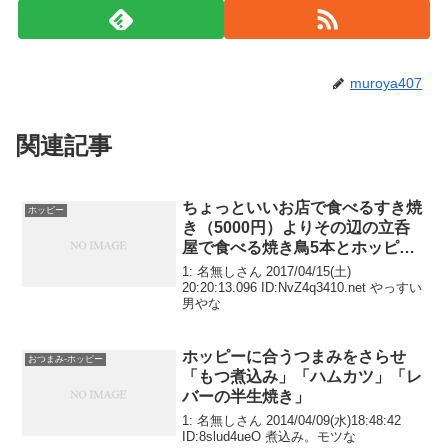
muroya407
関連記事
ちょっといいお店で食べるすき焼
ホッピー
き（5000円）よりその辺の立呑
屋で食べる焼き鳥5本とホッピー
と中3杯（2500円）の方が幸せ
1: 名無しさん 2017/04/15(土)
20:20:13.096 ID:NvZ4q3410.net やっすい
男やな
ホッピーに合うつまみをさらせ
おつまみ-ホッピー
「もつ煮込み」「ハムカツ」「レ
バーの半生焼き」
1: 名無しさん 2014/04/09(水)18:48:42
ID:8slud4ueO 煮込み。モツな