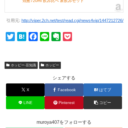
焼酎720ml 飲み比べ 家飲みセット
引用元:
http://viper.2ch.net/test/read.cgi/news4vip/1447212726/
T
H
F
Li
E
P
wi
at
a
n
v
o
tt
e
c
e
er
ck
er
n
e
n
et
ホッピー-豆知識
ホッピー
a
b
ot
シェアする
o
e
o
X
Facebook
はてブ
k
LINE
Pinterest
コピー
muroya407をフォローする