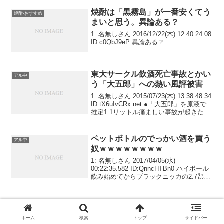
焼酎は「黒霧島」が一番安くてう
焼酎-おすすめ
まいと思う。異論ある？
1: 名無しさん 2016/12/22(木) 12:40:24.08
ID:c0QbJ9eP 異論ある？
東大サークル飲酒死亡事故とかい
アル中
う「大五郎」への熱い風評被害
1: 名無しさん 2015/07/23(木) 13:38:48.34
ID:tX6uIvCRx.net ●「大五郎」を原液で
推定1.1リットル痛ましい事故が起きたの
は、2012年7月27日の夜。隅田川花火大
会の前日で、午後6時ごろから40人...
ペットボトルのでっかい酒を買う
アル中
奴ｗｗｗｗｗｗｗｗ
1: 名無しさん 2017/04/05(水)
00:22:35.582 ID:QnncHTBn0 ハイボール
飲み始めてからブラックニッカの2.7㍑買
うようになりますた4㍑は怖くて買えませ
ん
ふざけてビールに焼酎やウイスキ
アル中
ー入れるの止めろよ 死ぬぞ
ホーム
検索
トップ
サイドバー