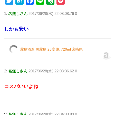
T
H
F
Li
E
P
wi
at
a
n
v
o
1:
名無しさん
2017/06/28(水) 22:03:08.76 0
tt
e
c
e
er
ck
er
n
e
n
et
しかも安い
a
b
ot
o
e
o
霧島酒造 黒霧島 25度 瓶 720ml 宮崎県
k
2:
名無しさん
2017/06/28(水) 22:03:36.62 0
コスパいいよね
5:
名無しさん
2017/06/28(水) 22:04:33.89 0