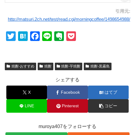
引用元:
http://matsuri.2ch.net/test/read.cgi/morningcoffee/1498654988/
T
H
F
Li
E
P
wi
at
a
n
v
o
tt
e
c
e
er
ck
er
n
e
n
et
焼酎-おすすめ
焼酎
焼酎-芋焼酎
焼酎-黒霧島
a
b
ot
シェアする
o
e
o
X
Facebook
はてブ
k
LINE
Pinterest
コピー
muroya407をフォローする