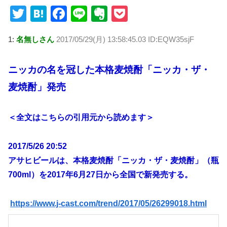
T
H
F
Li
E
P
wi
at
a
n
v
o
1:
名無しさん
2017/05/29(月) 13:58:45.03 ID:EQW35sjF
tt
e
c
e
er
ck
er
n
e
n
et
ニッカの名を冠した本格麦焼酎「ニッカ・ザ・
a
b
ot
麦焼酎」発売
o
e
o
＜全文はこちらの引用元から読めます＞
k
2017/5/26 20:52
アサヒビールは、本格麦焼酎「ニッカ・ザ・麦焼酎」（瓶
700ml）を2017年6月27日から全国で新発売する。
https://www.j-cast.com/trend/2017/05/26299018.html