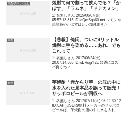
焼酎て何で割って飲んでる？「か
焼酎-美味しく飲む
ぼす」「ラムネ」「ドデカミン」
1: 名無しさん 2015/08/07(金)
05:57:13.815 ID:iaQmSqs60.net レモンや
烏龍茶やかぼすはいい加減飽きた
【悲報】俺氏、ついに4リットル
焼酎
焼酎に手を染める……あれ、でも
これって
1: 名無しさん 2017/06/24(土)
20:07:14.505 ID:wERsgiY2a 普通にコス
パ良くね？
芋焼酎「赤からり芋」の瓶の中に
焼酎
水を入れた見本品を誤って販売！
サッポロビールが回収へ
1: 名無しさん 2017/07/11(火) 03:22:30.12
ID:CAP_USER9飲料メーカーのサッポロ
ビールは、芋焼酎の瓶の中に水を入れた
見本品を誤って販売したおそれがあると
して、回収を進めることになりました。
＜全文はこちらの...