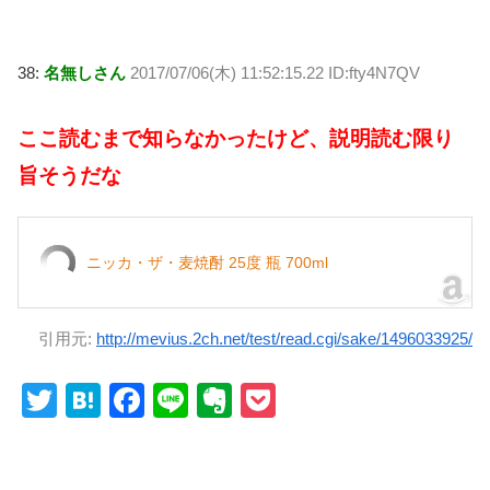
38:
名無しさん
2017/07/06(木) 11:52:15.22 ID:fty4N7QV
ここ読むまで知らなかったけど、説明読む限り
旨そうだな
ニッカ・ザ・麦焼酎 25度 瓶 700ml
引用元:
http://mevius.2ch.net/test/read.cgi/sake/1496033925/
T
H
F
Li
E
P
wi
at
a
n
v
o
tt
e
c
e
er
ck