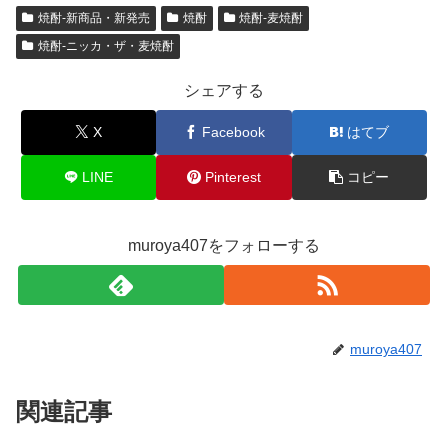
er
n
e
n
et
焼酎-新商品・新発売
焼酎
焼酎-麦焼酎
a
b
ot
焼酎-ニッカ・ザ・麦焼酎
o
e
シェアする
o
X
Facebook
はてブ
k
LINE
Pinterest
コピー
muroya407をフォローする
muroya407
関連記事