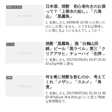
日本酒、焼酎 初心者向きのお酒
焼酎-おすすめ
って？「上善水の如し」「八海
山」「黒霧島」
1: 名無しさん 04/09/08 14:59 ただ辛いだ
けにしか思いません。どうすれば美味し
いと感じるようになるんでしょうか？初
心者向きの飲みやすいお酒を教えてくだ
さい。
焼酎「黒霧島」 酒「白鶴山田
ビール
錦」ビール「黒ラベル」第三「ク
リアアサヒ」チューハイ「生搾
り」
1: 名無しさん 2017/01/05(木) 19:47:10.41
ID:qTqzH4fl に限る
何を肴に焼酎を飲むのか、考えて
焼酎
くれ「メザシ」「スルメ」「角
煮」
1: 名無しさん 2017/06/07(水) 15:34:11.46
ID:dPIq5xxk 何を作ればいいと思う?簡単
な料理限定で。