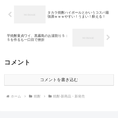
タカラ焼酎ハイボールとかいうコスパ最
強酒ｗｗｗやすい！うまい！酔える！
芋焼酎童貞ワイ、黒霧島のお湯割り５：
５を作るも一口目で挫折
コメント
コメントを書き込む
ホーム
焼酎
焼酎-新商品・新発売