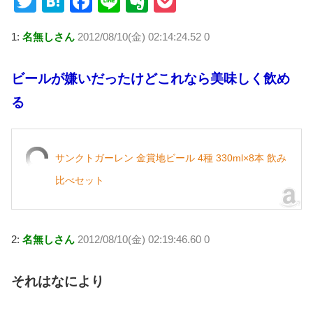
T
H
F
Li
E
P
wi
at
a
n
v
o
1:
名無しさん
2012/08/10(金) 02:14:24.52 0
tt
e
c
e
er
ck
er
n
e
n
et
ビールが嫌いだったけどこれなら美味しく飲め
a
b
ot
る
o
e
o
k
サンクトガーレン 金賞地ビール 4種 330ml×8本 飲み
比べセット
2:
名無しさん
2012/08/10(金) 02:19:46.60 0
それはなにより