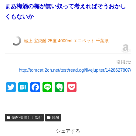
まあ梅酒の梅が無い奴って考えればそうおかし
くもないか
極上 宝焼酎 25度 4000ml エコペット 千葉県
引用元:
http://tomcat.2ch.net/test/read.cgi/livejupiter/1428627807/
T
H
F
Li
E
P
wi
at
a
n
v
o
tt
e
c
e
er
ck
er
n
e
n
et
焼酎-美味しく飲む
焼酎
a
b
ot
シェアする
o
e