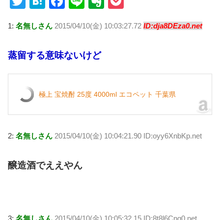
T
H
F
Li
E
P
wi
at
a
n
v
o
1:
名無しさん
2015/04/10(金) 10:03:27.72
ID:dja8DEza0.net
tt
e
c
e
er
ck
er
n
e
n
et
蒸留する意味ないけど
a
b
ot
o
e
o
極上 宝焼酎 25度 4000ml エコペット 千葉県
k
2:
名無しさん
2015/04/10(金) 10:04:21.90 ID:oyy6XnbKp.net
醸造酒でええやん
3:
名無しさん
2015/04/10(金) 10:05:32.15 ID:8t8l6Cng0.net