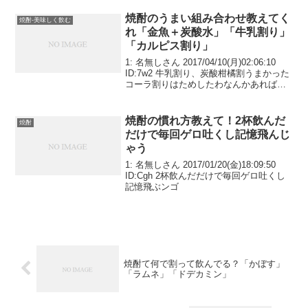
焼酎のうまい組み合わせ教えてく
焼酎-美味しく飲む
れ「金魚＋炭酸水」「牛乳割り」
「カルピス割り」
1: 名無しさん 2017/04/10(月)02:06:10
ID:7w2 牛乳割り、炭酸柑橘割うまかった
コーラ割りはためしたわなんかあればど
んな感じの風味とか教えてくれ
焼酎の慣れ方教えて！2杯飲んだ
焼酎
だけで毎回ゲロ吐くし記憶飛んじ
ゃう
1: 名無しさん 2017/01/20(金)18:09:50
ID:Cgh 2杯飲んだだけで毎回ゲロ吐くし
記憶飛ぶンゴ
焼酎て何で割って飲んでる？「かぼす」
「ラムネ」「ドデカミン」