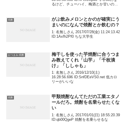
るけど、チューハイ、梅酒とか甘いのし
か飲めない。ビールは飲めるけど苦くて
あんま好きじゃないなんか飲みやすいや
つある？
がぶ飲みメロンとかのが確実にう
焼酎
まいのになんで焼酎とか飲むの？
1: 名無しさん 2017/07/28(金) 11:24:13.42
ID:1Axfh2Pf0 ちな大学生
梅干しを使った芋焼酎に合うつま
おつまみ-焼酎
み教えてくれ「山芋」「千枚漬
け」「ししゃも」
1: 名無しさん 2016/12/10(土)
16:28:56.696 ID:SnfDEeVS0.net 低カロ
リーがいいな
甲類焼酎なんてただの工業エタノ
焼酎
ールだろ。焼酎を名乗らせたくな
い
1: 名無しさん 2017/01/01(日) 18:55:20.39
ID:qb00QgeP 焼酎を名乗らせるな