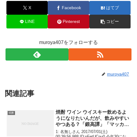
o
X
Facebook
はてブ
k
LINE
Pinterest
コピー
muroya407をフォローする
muroya407
関連記事
焼酎 ワイン ウイスキー飲めるよ
焼酎
うになりたいんだが、飲みやすい
やつある？「鍛高譚」「マッカラ
ン」「しろ」
1: 名無しさん 2017/07/01(土)
00:39:56.988 ID:nFetUCpu0 今年30にな