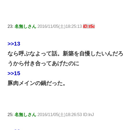
23:
名無しさん
2016/11/05(土)18:25:13
ID:t5c
>>13
なら呼ぶなよって話。新築を自慢したいんだろ
うから付き合ってあげたのに
>>15
豚肉メインの鍋だった。
25:
名無しさん
2016/11/05(土)18:26:53 ID:lnJ