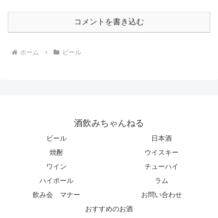
コメントを書き込む
ホーム
ビール
酒飲みちゃんねる
ビール
日本酒
焼酎
ウイスキー
ワイン
チューハイ
ハイボール
ラム
飲み会 マナー
お問い合わせ
おすすめのお酒