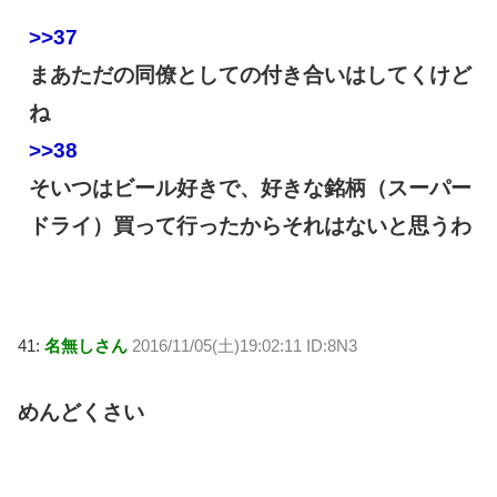
>>37
まあただの同僚としての付き合いはしてくけど
ね
>>38
そいつはビール好きで、好きな銘柄（スーパー
ドライ）買って行ったからそれはないと思うわ
41:
名無しさん
2016/11/05(土)19:02:11 ID:8N3
めんどくさい