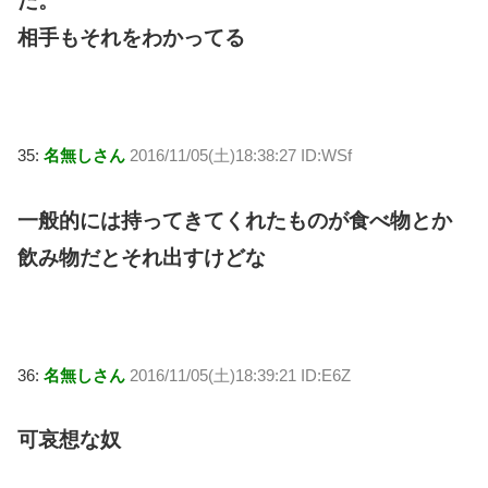
た。
相手もそれをわかってる
35:
名無しさん
2016/11/05(土)18:38:27 ID:WSf
一般的には持ってきてくれたものが食べ物とか
飲み物だとそれ出すけどな
36:
名無しさん
2016/11/05(土)18:39:21 ID:E6Z
可哀想な奴