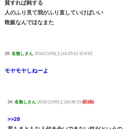
貧すれば鈍する
人のふり見て我がふり直していけばいい
晩飯なんでほなまた
28:
名無しさん
2016/11/05(土)18:29:31 ID:E6Z
モヤモヤしねーよ
34:
名無しさん
2016/11/05(土)18:38:19
ID:t5c
>>28
君もまともな人付き合いできない奴だというの