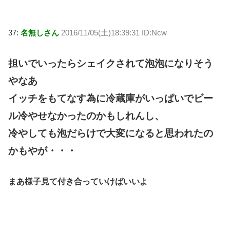
37:
名無しさん
2016/11/05(土)18:39:31 ID:Ncw
担いでいったらシェイクされて泡泡になりそう
やなあ
イッチをもてなす為に冷蔵庫がいっぱいでビー
ル冷やせなかったのかもしれんし、
冷やしても泡だらけで大変になると思われたの
かもやが・・・
まあ様子見て付き合っていけばいいよ