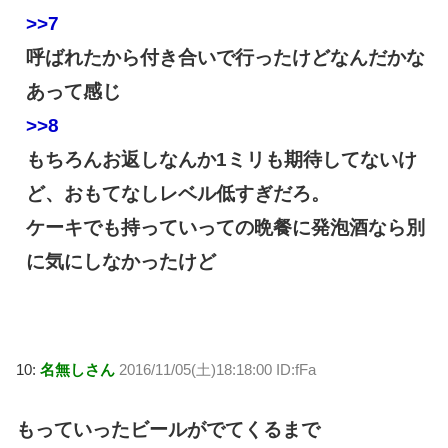
>>7
呼ばれたから付き合いで行ったけどなんだかな
あって感じ
>>8
もちろんお返しなんか1ミリも期待してないけ
ど、おもてなしレベル低すぎだろ。
ケーキでも持っていっての晩餐に発泡酒なら別
に気にしなかったけど
10:
名無しさん
2016/11/05(土)18:18:00 ID:fFa
もっていったビールがでてくるまで