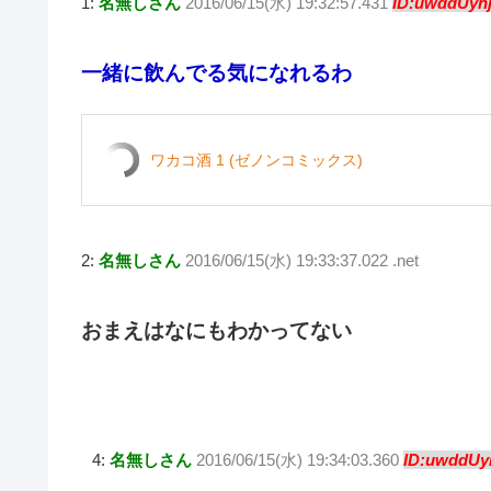
1:
名無しさん
2016/06/15(水) 19:32:57.431
ID:uwddUynj
tt
e
c
e
er
ck
er
n
e
n
et
一緒に飲んでる気になれるわ
a
b
ot
o
e
o
ワカコ酒 1 (ゼノンコミックス)
k
2:
名無しさん
2016/06/15(水) 19:33:37.022 .net
おまえはなにもわかってない
4:
名無しさん
2016/06/15(水) 19:34:03.360
ID:uwddUyn