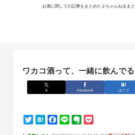
お酒に関しての記事をまとめた２ちゃんねるまと
ワカコ酒って、一緒に飲んで
X
Facebook
はてブ
T
H
F
Li
E
P
wi
at
a
n
v
o