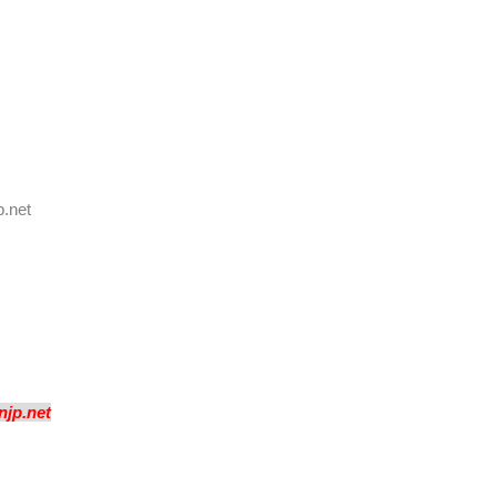
.net
jp.net