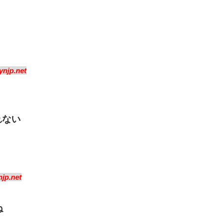
njp.net
れない
jp.net
ね