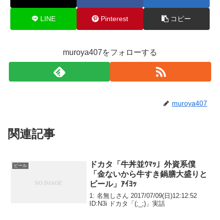
k
LINE
Pinterest
コピー
muroya407をフォローする
muroya407
関連記事
ドカタ「牛丼並ｳﾏｯ」外資系僕
ビール
「金ないから牛すき鍋膳大盛りと
ビール」ｱｲﾖｯ
1: 名無しさん 2017/07/09(日)12:12:52
ID:N3i ドカタ「(;_;)」実話