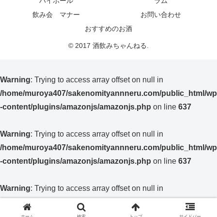
ハイボール
ラム
飲み会 マナー
お問い合わせ
おすすめのお酒
© 2017 酒飲みちゃんねる.
Warning
: Trying to access array offset on null in
/home/muroya407/sakenomityannneru.com/public_html/wp
-content/plugins/amazonjs/amazonjs.php
on line
637
Warning
: Trying to access array offset on null in
/home/muroya407/sakenomityannneru.com/public_html/wp
-content/plugins/amazonjs/amazonjs.php
on line
637
Warning
: Trying to access array offset on null in
/home/muroya407/sakenomityannneru.com/public_html/wp
-content/plugins/amazonjs/amazonjs.php
on line
637
ホーム
検索
トップ
サイドバー