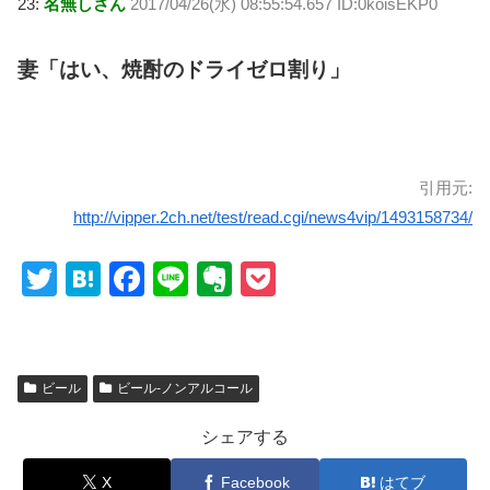
23:
名無しさん
2017/04/26(水) 08:55:54.657 ID:0koisEKP0
妻「はい、焼酎のドライゼロ割り」
引用元:
http://vipper.2ch.net/test/read.cgi/news4vip/1493158734/
T
H
F
Li
E
P
wi
at
a
n
v
o
tt
e
c
e
er
ck
er
n
e
n
et
ビール
ビール-ノンアルコール
a
b
ot
シェアする
o
e
o
X
Facebook
はてブ