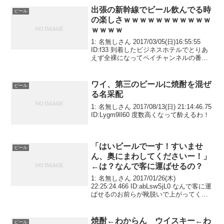
出張の新幹線でビール飲んでる時
ビール
の楽しさｗｗｗｗｗｗｗｗｗｗｗ
ｗｗｗｗ
1: 名無しさん 2017/03/05(日)16:55:55
ID:f33 到着したビジネスホテルでとりあ
えず全裸になってペイチャンネルの番組
表見る自由さｗｗｗｗｗｗｗｗｗｗｗｗ
ｗｗｗ
ワイ、第三のビールに焼酎を混ぜ
ビール
る名采配
1: 名無しさん 2017/08/13(日) 21:14:46.75
ID:Lygm9Il60 度数高くなって酔えるわ！
「はいビールでーす！すいませ
ビール
ん、奥にまわしてくださいー！」
←は？なんで客に運ばせるの？
1: 名無しさん 2017/01/26(木)
22:25:24.466 ID:abLswSjL0 なんで客に運
ばせるのお前らが靴脱いで上がってくれ
ばいいだけじゃん客使うなよ
焼酎←わからん ウイスキー←わ
ビール