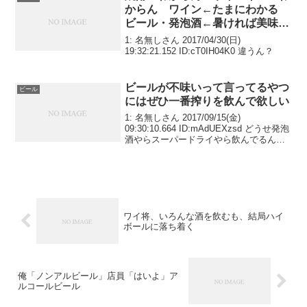
からん ワイン←たまにわかる
ビール・発泡酒←暑ければ美味
い！！！
1: 名無しさん 2017/04/30(日)
19:32:21.152 ID:cT0IH04K0 違うん？
ビールが不味いって言ってるやつ
ビール
にはぜひ一番搾りを飲んで欲しい
1: 名無しさん 2017/09/15(金)
09:30:10.664 ID:mAdUEXzsd どうせ発泡
酒やらスーパードライやら飲んでるんだ
ろ一番搾りを飲んでもダメならお前にビ
ールは合わないから俺に寄越せ
ワイ将、いろんな酒を飲むも、結局ハイ
ボールに落ち着く
俺「ノンアルビール」店員「はいよ」ア
ルコールビール