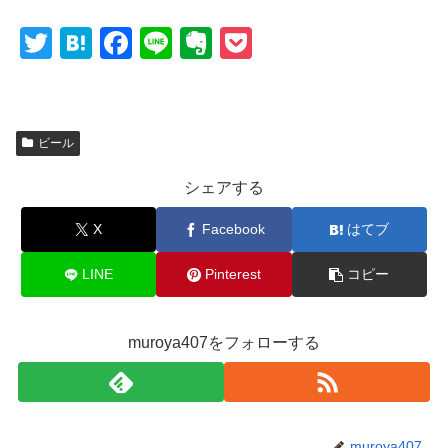
T
H
F
Li
E
P
wi
at
a
n
v
o
tt
e
c
e
er
ck
er
n
e
n
et
ビール
a
b
ot
シェアする
o
e
o
X
Facebook
はてブ
k
LINE
Pinterest
コピー
muroya407をフォローする
muroya407