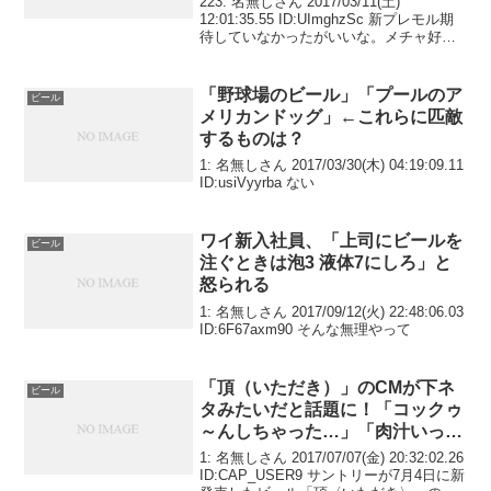
223: 名無しさん 2017/03/11(土)
12:01:35.55 ID:UImghzSc 新プレモル期
待していなかったがいいな。メチャ好み
だわ。独特の香りが押さえられてるから
飲みやすくなって、つまみの幅が広がっ
てたくさん飲めそうかな...
「野球場のビール」「プールのア
ビール
メリカンドッグ」←これらに匹敵
するものは？
1: 名無しさん 2017/03/30(木) 04:19:09.11
ID:usiVyyrba ない
ワイ新入社員、「上司にビールを
ビール
注ぐときは泡3 液体7にしろ」と
怒られる
1: 名無しさん 2017/09/12(火) 22:48:06.03
ID:6F67axm90 そんな無理やって
「頂（いただき）」のCMが下ネ
ビール
タみたいだと話題に！「コックゥ
～んしちゃった…」「肉汁いっぱ
い出ました」
1: 名無しさん 2017/07/07(金) 20:32:02.26
ID:CAP_USER9 サントリーが7月4日に新