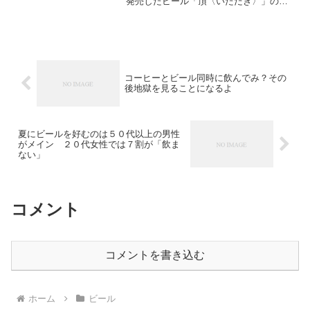
発売したビール「頂〈いただき〉」の広
告動画が「下品」「気持ち悪すぎる」
「下ネタ」と物議をかもしています。 ＜
全文はこちら...
コーヒーとビール同時に飲んでみ？その
後地獄を見ることになるよ
夏にビールを好むのは５０代以上の男性
がメイン ２０代女性では７割が「飲ま
ない」
コメント
コメントを書き込む
ホーム
ビール