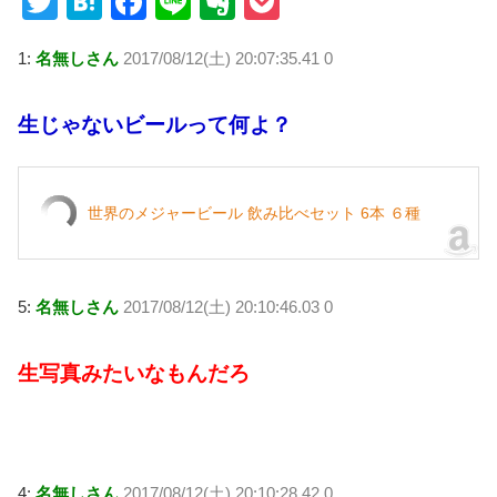
T
H
F
Li
E
P
wi
at
a
n
v
o
1:
名無しさん
2017/08/12(土) 20:07:35.41 0
tt
e
c
e
er
ck
er
n
e
n
et
生じゃないビールって何よ？
a
b
ot
o
e
o
世界のメジャービール 飲み比べセット 6本 ６種
k
5:
名無しさん
2017/08/12(土) 20:10:46.03 0
生写真みたいなもんだろ
4:
名無しさん
2017/08/12(土) 20:10:28.42 0