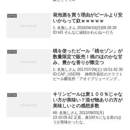
発泡酒を買う理由がビールより安
ビール
いからって奴ｗｗｗｗｗ
1: 名無しさん 2016/04/10(日)09:28:29
ID:t43 そんなに値段かわんねーだろ
桃を使ったビール「桃セゾン」が
ビール
数量限定で販売！桃のほのかな甘
み、豊かな香りが際立つ
1: 名無しさん 2017/07/29(土) 19:51:42.30
ID:CAP_USER9 静岡市葵区のクラフト
ビール醸造所「アオイブリューイング」
が、同市駿河区の長田地区で栽培された
桃を使ったビール「桃セゾン」を開発
し、数量限定で販...
キリンビールは麦１００％じゃな
ビール
い方が美味い？混ぜ物ありの方が
美味しいとの感想多数
68: 名無しさん 2012/09/03(月)
23:10:05.62 正直、麦100％になる前のほ
うが美味かったな。