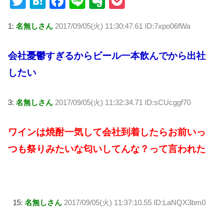
T
H
F
Li
E
P
wi
at
a
n
v
o
1:
名無しさん
2017/09/05(火) 11:30:47.61 ID:7xpo06fWa
tt
e
c
e
er
ck
er
n
e
n
et
会社憂鬱すぎるからビール一本飲んでから出社
a
b
ot
したい
o
e
o
3:
名無しさん
2017/09/05(火) 11:32:34.71 ID:sCUcggf70
k
ワインは焼酎一気して会社到着したらお前いっ
つも祭りみたいな匂いしてんな？って言われた
15:
名無しさん
2017/09/05(火) 11:37:10.55 ID:LaNQX3bm0