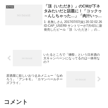
「頂（いただき）」のCMが下ネ
ビール
タみたいだと話題に！「コックゥ
～んしちゃった…」「肉汁いっぱ
い出ました」
1: 名無しさん 2017/07/07(金) 20:32:02.26
ID:CAP_USER9 サントリーが7月4日に新
発売したビール「頂〈いただき〉」の広
告動画が「下品」「気持ち悪すぎる」
「下ネタ」と物議をかもしています。 ＜
全文はこちら...
いたるところで「獺祭」という日本酒の
大キャンペーンになってるのは一体何な
の？
居酒屋に欲しいおつまみメニュー「なめ
ろう」「アンキモ」「カマンベールチー
ズフライ」
コメント