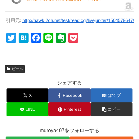
引用元:
http://hawk.2ch.net/test/read.cgi/livejupiter/1504578647/
T
H
F
Li
E
P
wi
at
a
n
v
o
tt
e
c
e
er
ck
er
n
e
n
et
ビール
a
b
ot
シェアする
o
e
o
X
Facebook
はてブ
k
LINE
Pinterest
コピー
muroya407をフォローする