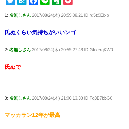
T
H
F
Li
E
P
wi
at
a
n
v
o
1:
名無しさん
2017/08/24(木) 20:59:08.21 ID:rd5z9EIxp
tt
e
c
e
er
ck
er
n
e
n
et
氏ぬくらい気持ちがいいンゴ
a
b
ot
o
e
2:
名無しさん
2017/08/24(木) 20:59:27.48 ID:GkxcrqKW0
o
k
氏ぬで
3:
名無しさん
2017/08/24(木) 21:00:13.33 ID:Fq8B7bbG0
マッカラン12年が最高