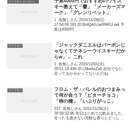
予算4000円でおすすめのウイス
ウイスキー-メーカーズマーク
キー教えて「響」「メーカーズマ
ーク」「グレンリベット」
1: 名無しさん 2015/11/29(日)
17:54:06.181 ID:BolQAGJw0NIKU.net 予
算は4000円
「ジャックダニエルはバーボンじ
ウイスキー
ゃなくてテネシーウイスキーだか
らw」← これ
1: 名無しさん 2015/12/01(火)
20:51:19.439 ID:LNke6eZa0 自分でなに
言ってるか分かってないんだね
フロム・ザ・バレルのおつまみっ
ウイスキー
て何が合う？「ビターチョコ」
「柿の種」「いぶりがっこ」
237: 名無しさん 2011/11/26(土)
20:58:32.96 先日はじめての飲みました。
甘ったる過ぎない芳醇な香りとどっしり
した後味が気に入りました。皆さんはフ
ロムザバレルを飲む際、どんなつまみを
食べていますか？