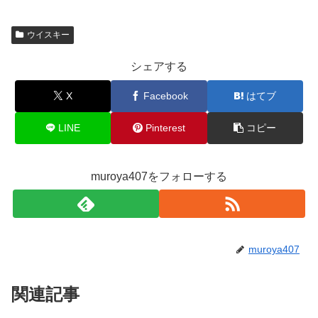
tt
e
c
e
er
ck
er
n
e
n
et
ウイスキー
a
b
ot
シェアする
o
e
o
X
Facebook
はてブ
k
LINE
Pinterest
コピー
muroya407をフォローする
muroya407
関連記事