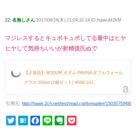
22:
名無しさん
2017/08/24(木) 21:04:32.14 ID:fspwuM2kM
マジレスするとキュポキュポしてる最中はヒヤ
ヒヤして気持ちいいが射精後氏ぬで
【正規品】 BODUM ボダム PAVINA ダブルウォール
グラス 250ml (2個セット) 4558-10J
引用元:
http://hawk.2ch.net/test/read.cgi/livejupiter/1503575948/
T
H
F
Li
E
P
wi
at
a
n
v
o