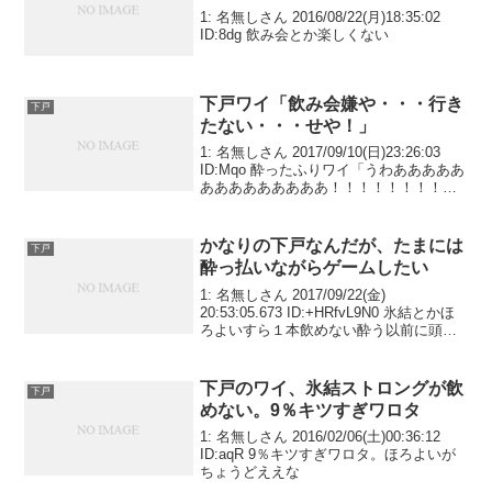
1: 名無しさん 2016/08/22(月)18:35:02
ID:8dg 飲み会とか楽しくない
下戸ワイ「飲み会嫌や・・・行き
下戸
たない・・・せや！」
1: 名無しさん 2017/09/10(日)23:26:03
ID:Mqo 酔ったふりワイ「うわあああああ
あああああああああ！！！！！！！！
（暴れ回る）」参加者「ファ！？」幹事
「お前次から来るな（ブチギレ）」ワイ
「やったぜ」
かなりの下戸なんだが、たまには
下戸
酔っ払いながらゲームしたい
1: 名無しさん 2017/09/22(金)
20:53:05.673 ID:+HRfvL9N0 氷結とかほ
ろよいすら１本飲めない酔う以前に頭痛
とダルさに襲われる俺は酒を楽しめない
の？
下戸のワイ、氷結ストロングが飲
下戸
めない。9％キツすぎワロタ
1: 名無しさん 2016/02/06(土)00:36:12
ID:aqR 9％キツすぎワロタ。ほろよいが
ちょうどええな