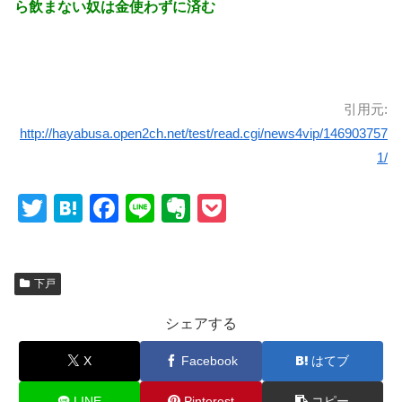
ら飲まない奴は金使わずに済む
引用元:
http://hayabusa.open2ch.net/test/read.cgi/news4vip/146903757
1/
T
H
F
Li
E
P
wi
at
a
n
v
o
tt
e
c
e
er
ck
下戸
er
n
e
n
et
a
b
ot
シェアする
o
e
X
Facebook
はてブ
o
LINE
Pinterest
コピー