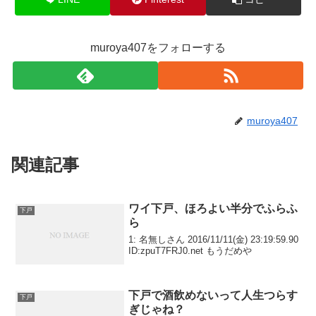
k
muroya407をフォローする
muroya407
関連記事
ワイ下戸、ほろよい半分でふらふ
下戸
ら
1: 名無しさん 2016/11/11(金) 23:19:59.90
ID:zpuT7FRJ0.net もうだめや
下戸で酒飲めないって人生つらす
下戸
ぎじゃね？