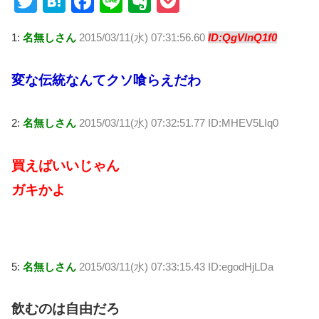
T
H
F
Li
E
P
wi
at
a
n
v
o
1:
名無しさん
2015/03/11(水) 07:31:56.60
ID:QgVlnQ1f0
tt
e
c
e
er
ck
er
n
e
n
et
変な伝統なんてクソ喰らえだわ
a
b
ot
o
e
2:
名無しさん
2015/03/11(水) 07:32:51.77 ID:MHEV5LIq0
o
k
買えばいいじゃん
ガキかよ
5:
名無しさん
2015/03/11(水) 07:33:15.43 ID:egodHjLDa
飲むのは自由だろ