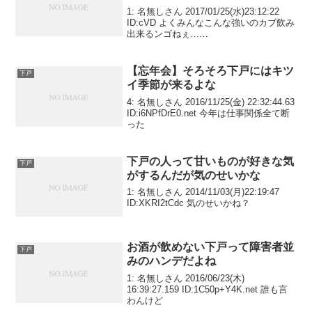
1: 名無しさん 2017/01/25(水)23:12:22
ID:cVD よくみんなこんな強いのカブ飲み
出来るンゴねぇ……
【忘年会】そろそろ下戸にはキツ
下戸
イ季節が来るよな
4: 名無しさん 2016/11/25(金) 22:32:44.63
ID:i6NPfDrE0.net 今年は仕事関係全て断
った
下戸の人って甘いものが好きな気
下戸
がするんだが気のせいかな
1: 名無しさん 2014/11/03(月)22:19:47
ID:XKRI2tCdc 気のせいかね？
お酒が飲めない下戸って障害者並
下戸
みのハンデだよね
1: 名無しさん 2016/06/23(木)
16:39:27.159 ID:1C50p+Y4K.net 誰も言
わんけど