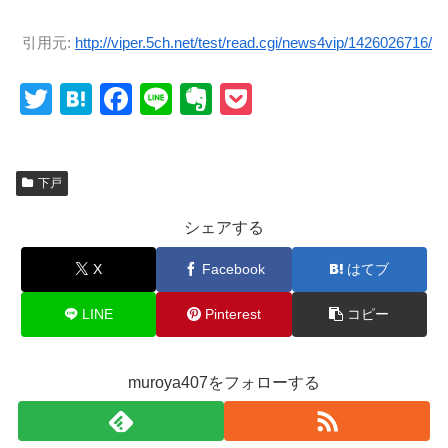
引用元:
http://viper.5ch.net/test/read.cgi/news4vip/1426026716/
T
H
F
Li
E
P
wi
at
a
n
v
o
tt
e
c
e
er
ck
下戸
er
n
e
n
et
a
b
ot
シェアする
o
e
X
Facebook
はてブ
o
k
LINE
Pinterest
コピー
muroya407をフォローする