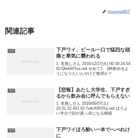
muroya407
関連記事
下戸ワイ、ビール一口で猛烈な頭
下戸
痛と寒気に襲われる
1: 名無しさん 2016/12/27(火) 00:30:24.54
ID:Qbi5AFfxa.net せめて2、3杯飲めるよ
うになりたいんやけど無理か？
【悲報】あたし大学生、下戸すぎ
下戸
るから飲み会に呼んでもらえない
1: 名無しさん 2016/05/07(土)
20:31:32.453 ID:7o4cKBOXa.net ほろよ
い半分で顔が真っ赤になる模様
下戸ワイほろ酔い一本でへべれけ
下戸
に